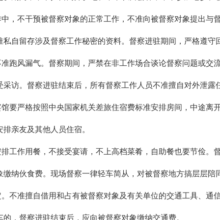
，不干预被督察对象的正常工作，不准向被督察对象提出与督
准私自留存涉及督察工作秘密的资料。督察进驻期间，严格遵守
跑风漏气。督察期间，严禁在非工作场合谈论督察问题或交流
受采访。督察进驻结束后，所有督察工作人员不准擅自对外泄露
馆要严格按照中央国家机关差旅住宿费标准安排房间，中途离开
安排亲友及其他人员住宿。
工作用餐，不接受宴请，不上高档菜肴，自助餐也要节俭。督
象缴纳伙食费。现场督察一律轻车简从，对被督察地方搞层层陪
不准擅自借用和占有被督察对象及有关单位的交通工具、通信
车的，督察进驻结束后，应向被督察对象缴纳交通费。