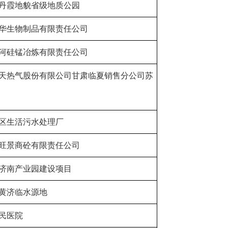
丹霞地貌省级地质公园
华生物制品有限责任公司
河硅锰冶炼有限责任公司
天热气股份有限公司甘肃临夏销售分公司苏
区生活污水处理厂
旺景商砼有限责任公司
济南产业园建设项目
黄济临水源地
民医院