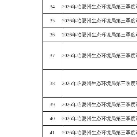
34
2026年临夏州生态环境局第三季
35
2026年临夏州生态环境局第三季
36
2026年临夏州生态环境局第三季
37
2026年临夏州生态环境局第三季
38
2026年临夏州生态环境局第三季
39
2026年临夏州生态环境局第三季
40
2026年临夏州生态环境局第三季
41
2026年临夏州生态环境局第三季