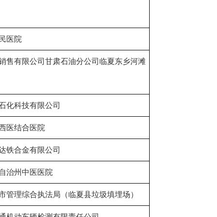
民医院
销售有限公司甘肃石油分公司临夏东乡河滩
石化科技有限公司
西医结合医院
达铁合金有限公司
自治州中医医院
市管理综合执法局（临夏县垃圾填埋场）
通机动车辆检测有限责任公司