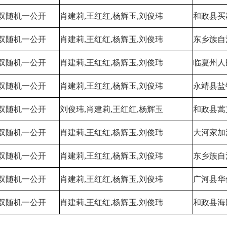
度双随机一公开
肖建莉,王红红,杨辉玉,刘俊玮
和政县买
度双随机一公开
肖建莉,王红红,杨辉玉,刘俊玮
东乡族自
度双随机一公开
肖建莉,王红红,杨辉玉,刘俊玮
临夏州人
度双随机一公开
肖建莉,王红红,杨辉玉,刘俊玮
永靖县盐
度双随机一公开
刘俊玮,肖建莉,王红红,杨辉玉
和政县蒿
度双随机一公开
肖建莉,王红红,杨辉玉,刘俊玮
大河家加
度双随机一公开
肖建莉,王红红,杨辉玉,刘俊玮
东乡族自
度双随机一公开
肖建莉,王红红,杨辉玉,刘俊玮
广河县华
度双随机一公开
肖建莉,王红红,杨辉玉,刘俊玮
和政县海