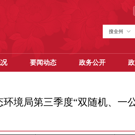
搜全州
概况
要闻动态
政务公开
政
生态环境局第三季度“双随机、一