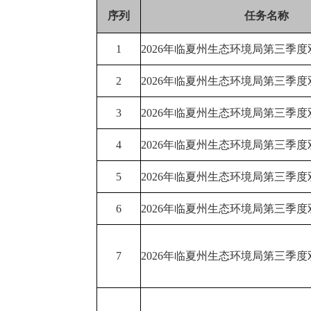
序列
任务名称
1
2026年临夏州生态环境局第三季
2
2026年临夏州生态环境局第三季
3
2026年临夏州生态环境局第三季
4
2026年临夏州生态环境局第三季
5
2026年临夏州生态环境局第三季
6
2026年临夏州生态环境局第三季
7
2026年临夏州生态环境局第三季