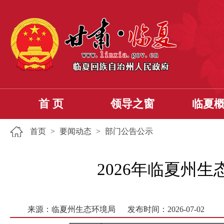
首 页
领导之窗
临夏
首页
>
要闻动态
>
部门公告公示
2026年临夏州
来源：临夏州生态环境局
发布时间：2026-07-02