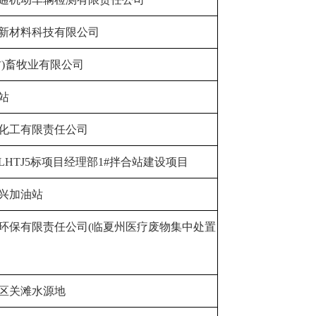
新材料科技有限公司
肃)畜牧业有限公司
站
化工有限责任公司
LHTJ5标项目经理部1#拌合站建设项目
兴加油站
环保有限责任公司(临夏州医疗废物集中处置
区关滩水源地