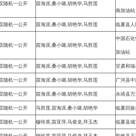
度双随机一公开
苗海涯,桑小璐,胡艳华,马胜莲
南加油站
度双随机一公开
苗海涯,桑小璐,胡艳华,马胜莲
临夏县人
中国石化
度双随机一公开
苗海涯,桑小璐,胡艳华,马胜莲
加油站
度双随机一公开
苗海涯,桑小璐,胡艳华,马胜莲
甘肃和瑞
度双随机一公开
苗海涯,桑小璐,胡艳华,马胜莲
广河县中
度双随机一公开
苗海涯,桑小璐,胡艳华,马胜莲
永靖县万
度双随机一公开
马胜莲,苗海涯,桑小璐,胡艳华
临夏回族
度双随机一公开
穆玲英,苗亚萍,马俊龙,拜玉杰
临夏县城
度双随机一公开
穆玲英,苗亚萍,马俊龙,拜玉杰
和政县正