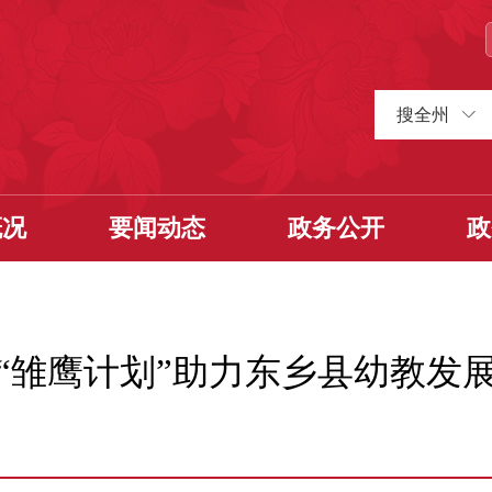
搜全州
概况
要闻动态
政务公开
政
“雏鹰计划”助力东乡县幼教发