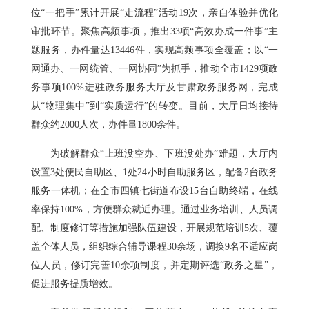
位“一把手”累计开展“走流程”活动19次，亲自体验并优化
审批环节。聚焦高频事项，推出33项“高效办成一件事”主
题服务，办件量达13446件，实现高频事项全覆盖；以“一
网通办、一网统管、一网协同”为抓手，推动全市1429项政
务事项100%进驻政务服务大厅及甘肃政务服务网，完成
从“物理集中”到“实质运行”的转变。目前，大厅日均接待
群众约2000人次，办件量1800余件。
为破解群众“上班没空办、下班没处办”难题，大厅内
设置3处便民自助区、1处24小时自助服务区，配备2台政务
服务一体机；在全市四镇七街道布设15台自助终端，在线
率保持100%，方便群众就近办理。通过业务培训、人员调
配、制度修订等措施加强队伍建设，开展规范培训5次、覆
盖全体人员，组织综合辅导课程30余场，调换9名不适应岗
位人员，修订完善10余项制度，并定期评选“政务之星”，
促进服务提质增效。