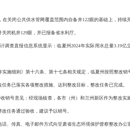
，在关闭公共供水管网覆盖范围内自备井122眼的基础上，持
计关闭机井129眼，并已报备省水利厅。
查直报信息系统显示：临夏州2024年实际用水总量3.19亿立
作实施细则》第十六条、第十七条相关规定，临夏州按照整改销号
改任务已落实各项整改措施、达到整改目标，整改任务已完成。
出具验收销号意见：经现场核查，各市（州）和兰州新区作为整改实
整改任务通过验收，建议予以销号。
话、传真、电子邮件方式向甘肃省生态环境保护督察整改办公室