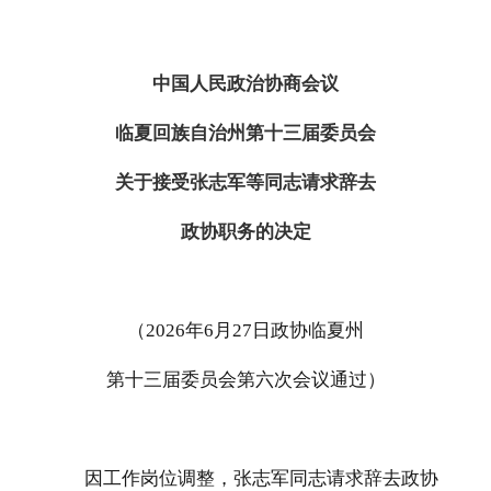
中国人民政治协商会议
临夏回族自治州第十三届委员会
关于接受张志军等同志请求辞去
政协职务的决
定
（
202
6
年
6
月
27
日政协
临夏
州
第
十
三
届
委员会第六次
会议通过）
因工作岗位调整，张志军同志请求辞去政协