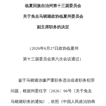
临夏回族自治州第十三届委员会
关于免去马晓璐政协临夏州委员会
副主席职务的决定
（
202
6
年
6
月
27
日政协
临夏
州
第
十
三
届
委员会第六次
会议通过）
鉴于马晓璐涉嫌严重职务违法或者职务犯罪
问题，根据州委任字
〔
2026
〕
96
号
《关于免去
马晓璐职务的通知》，依照《中国人民政治协商