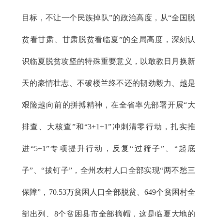
目标，不让一个民族掉队”的政治高度，从“全国脱
贫看甘肃、甘肃脱贫看临夏”的全局高度，深刻认
识临夏脱贫攻坚的特殊重要意义，以敢教日月换新
天的豪情壮志、不破楼兰终不还的韧劲毅力、越是
艰险越向前的拼搏精神，在全省率先部署开展“大
排查、大核查”和“3+1+1”冲刺清零行动，扎实推
进“5+1”专项提升行动，反复“过筛子”、“起底
子”、“拔钉子”，全州农村人口全部实现“两不愁三
保障”，70.53万贫困人口全部脱贫、649个贫困村全
部出列、8个贫困县市全部摘帽，这是临夏大地的