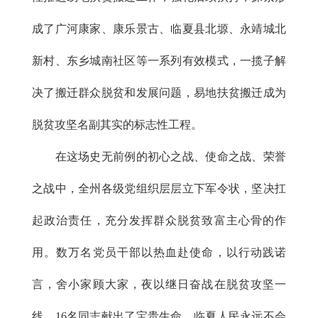
成了广河康家、康乐景古、临夏县北塬、永靖城北
新村、东乡城南社区等一系列有效模式，一揽子解
决了搬迁群众脱贫和发展问题，易地扶贫搬迁成为
脱贫攻坚名副其实的标志性工程。
在这场史无前例的初心之战、使命之战、荣誉
之战中，全州各级党组织层层立下军令状，坚决扛
起政治责任，充分发挥群众脱贫致富主心骨的作
用。数万名党员干部以热血赴使命，以行动践诺
言，舍小家顾大家，夜以继日奋战在脱贫攻坚一
线，16名同志献出了宝贵生命，临夏人民永远不会