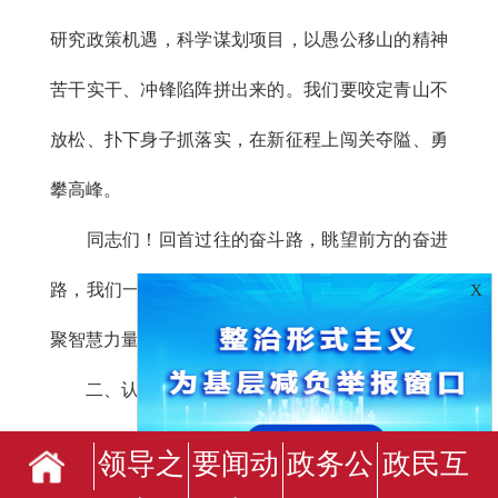
研究政策机遇，科学谋划项目，以愚公移山的精神
苦干实干、冲锋陷阵拼出来的。我们要咬定青山不
放松、扑下身子抓落实，在新征程上闯关夺隘、勇
攀高峰。
同志们！回首过往的奋斗路，眺望前方的奋进
路，我们一定要认清历史方位，担负重大使命，凝
X
聚智慧力量，谱写崭新篇章！
二、认清形势坚定信心，建设幸福美好新临夏
今后五年，是我们党在实现第一个百年奋斗目
领导之
要闻动
政务公
政民互
标后，乘势而上向第二个百年奋斗目标进军、开启