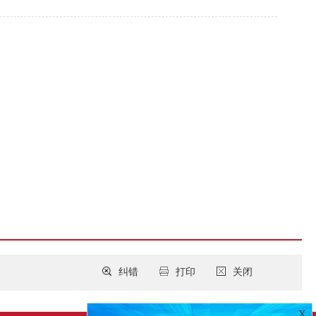
纠错
打印
关闭
X