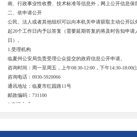
南、行政事业性收费、技术标准等信息外，网上公开信息保
二、依申请公开
公民、法人或者其他组织可以向本机关申请获取主动公开以
起20个工作日内予以答复（需要延期答复的将及时告知申请
日）。
1.受理机构
临夏州公安局负责受理公众提交的政府信息公开申请。
咨询时间：周一至周五，上午08:30-12:00，下午14:30-18:
咨询电话：0930-5920066
通讯地址：临夏市红园路11号
邮政编码：731100
2.申请方式
（1）互联网申请（推荐）。申请人可以登录临夏州公安局
电子申请
https://gaj.linxia.gov.cn/gaj/zfxxgk/ysqgk/zxsq/index.htm
也可在临夏州公安局网上下载电子版《申请表》，填写《申