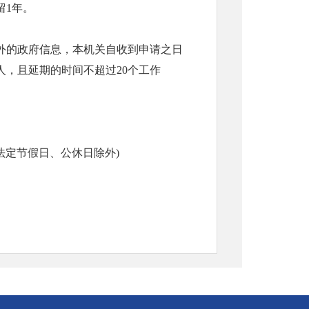
留1年。
外的政府信息，本机关自收到申请之日
人，且延期的时间不超过20个工作
00(法定节假日、公休日除外)
网政务公开专栏依申请公开栏目在线投递
l
请表》后通过电子邮件发送到临夏州公