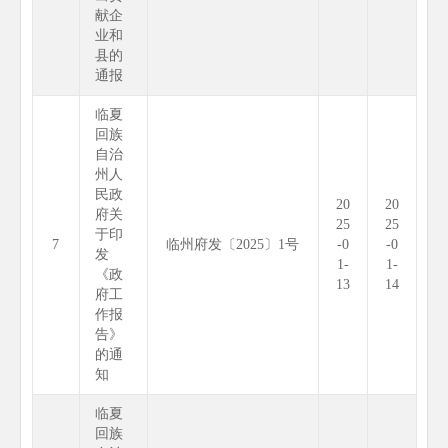
献企
业和
县的
通报
临夏
回族
自治
州人
民政
20
20
府关
25
25
于印
7
临州府发〔2025〕1号
-0
-0
发
1-
1-
《政
13
14
府工
作报
告》
的通
知
临夏
回族