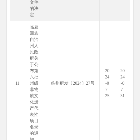
文件
的决
定
临夏
回族
自治
州人
民政
府关
于公
布第
20
20
六批
24
24
11
州级
临州府发〔2024〕27号
-0
-0
非物
7-
7-
质文
25
31
化遗
产代
表性
项目
名录
的通
知