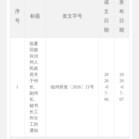
成
发
序
文
布
标题
发文字号
号
日
日
期
期
临夏
回族
自治
州人
民政
府关
20
20
于州
26
26
1
长、
临州府发〔2026〕21号
-0
-0
副州
7-
7-
长、
06
07
秘书
长工
作分
工的
通知