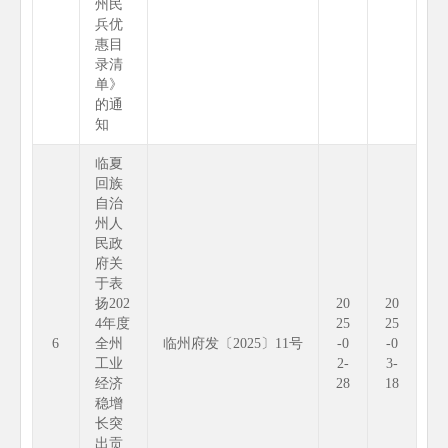
州民
兵优
惠目
录清
单》
的通
知
临夏
回族
自治
州人
民政
府关
于表
扬202
20
20
4年度
25
25
6
全州
临州府发〔2025〕11号
-0
-0
工业
2-
3-
经济
28
18
稳增
长突
出贡