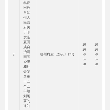
临夏
回族
自治
州人
民政
府关
于印
发临
夏回
20
20
族自
26
26
治州
2
临州府发〔2026〕17号
-0
-0
国民
5-
5-
经济
20
20
和社
会发
展第
十五
个五
年规
划纲
要的
通知