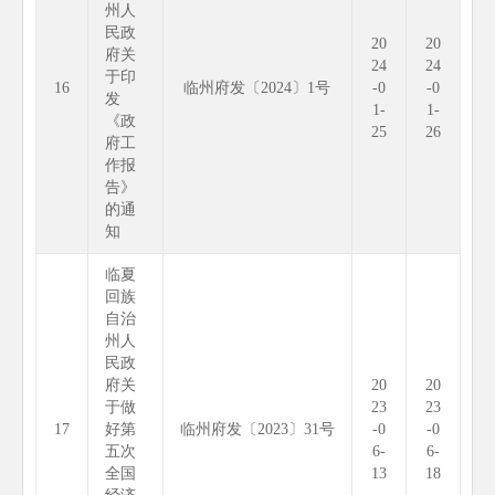
州人
民政
20
20
府关
24
24
于印
16
临州府发〔2024〕1号
-0
-0
发
1-
1-
《政
25
26
府工
作报
告》
的通
知
临夏
回族
自治
州人
民政
府关
20
20
于做
23
23
17
好第
临州府发〔2023〕31号
-0
-0
五次
6-
6-
全国
13
18