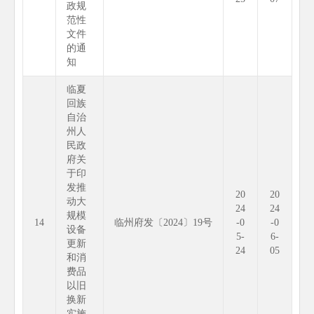
政规
范性
文件
的通
知
临夏
回族
自治
州人
民政
府关
于印
发推
20
20
动大
24
24
规模
14
临州府发〔2024〕19号
-0
-0
设备
5-
6-
更新
24
05
和消
费品
以旧
换新
实施