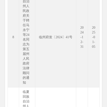
自治
州人
民政
府关
于聘
任马
20
20
永宁
24
25
等24
8
临州府发〔2024〕41号
-1
-0
名同
2-
1-
志为
31
05
第五
届州
人民
政府
法律
顾问
的通
知
临夏
回族
自治
州人