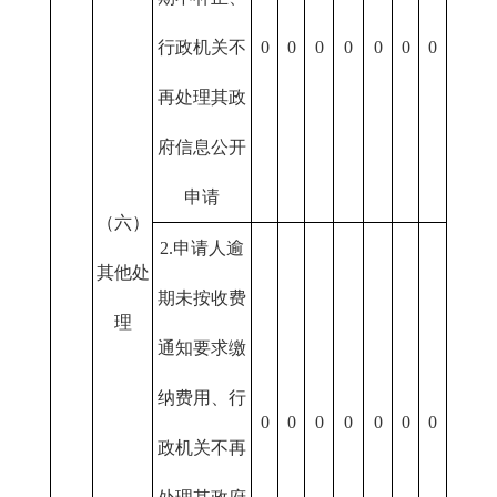
行政机关不
0
0
0
0
0
0
0
再处理其政
府信息公开
申请
（六）
2.申请人逾
其他处
期未按收费
理
通知要求缴
纳费用、行
0
0
0
0
0
0
0
政机关不再