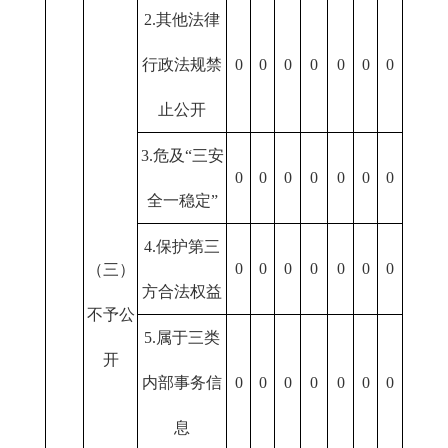
2.其他法律
行政法规禁
0
0
0
0
0
0
0
止公开
3.危及“三安
0
0
0
0
0
0
0
全一稳定”
4.保护第三
0
0
0
0
0
0
0
（三）
方合法权益
不予公
5.属于三类
开
内部事务信
0
0
0
0
0
0
0
息