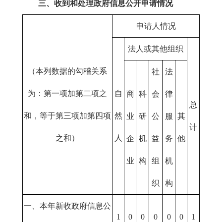
三、收到和处理政府信息公开申请情况
申请人情况
法人或其他组织
（本列数据的勾稽关系
社
法
为：第一项加第二项之
自
商
科
会
律
总
和，等于第三项加第四项
然
业
研
公
服
其
计
之和）
人
企
机
益
务
他
业
构
组
机
织
构
一、本年新收政府信息公
1
0
0
0
0
0
1