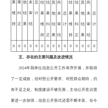
果
果
他
未
总
结
结
其
尚
结
结
其
尚
维
纠
结
审
计
果
果
他
未
总
果
果
他
未
总
持
正
果
结
维
纠
结
审
计
维
纠
结
审
计
持
正
果
结
持
正
果
结
0
0
0
0
0
0
0
0
0
0
0
0
0
0
0
五、存在的主要问题及改进情况
2024年我单位信息公开工作有序开展，并取得
了一定成效，但对照公开要求、对照群众期待，仍
有不足之处。制度建设不够完善，主动公开意识需
要进一步加强，信息公开形式还需不断丰富。在今