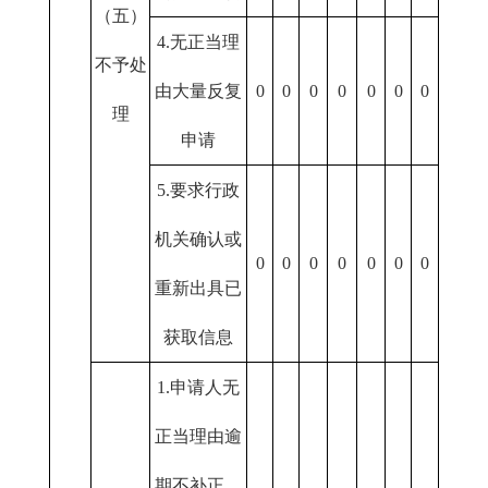
（五）
4.无正当理
不予处
由大量反复
0
0
0
0
0
0
0
理
申请
5.要求行政
机关确认或
0
0
0
0
0
0
0
重新出具已
获取信息
1.申请人无
正当理由逾
期不补正、