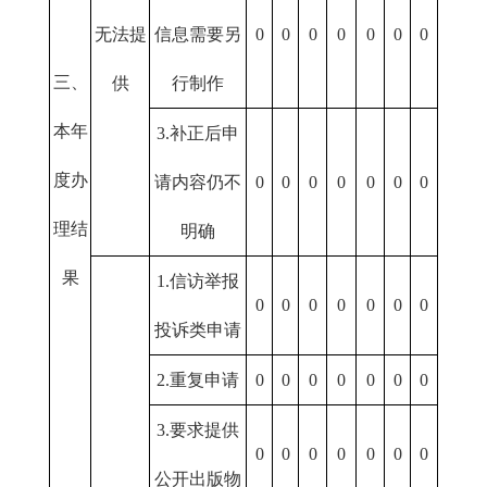
无法提
信息需要另
0
0
0
0
0
0
0
三、
供
行制作
本年
3.补正后申
度办
请内容仍不
0
0
0
0
0
0
0
理结
明确
果
1.信访举报
0
0
0
0
0
0
0
投诉类申请
2.重复申请
0
0
0
0
0
0
0
3.要求提供
0
0
0
0
0
0
0
公开出版物