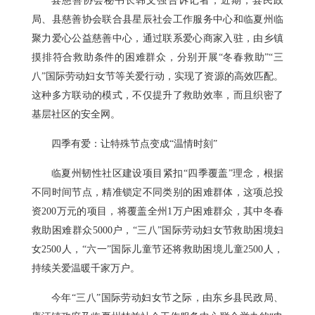
县慈善协会秘书长韩文强告诉记者，近期，县民政
局、县慈善协会联合县星辰社会工作服务中心和临夏州临
聚力爱心公益慈善中心，通过联系爱心商家入驻，由乡镇
摸排符合救助条件的困难群众，分别开展“冬春救助”“三
八”国际劳动妇女节等关爱行动，实现了资源的高效匹配。
这种多方联动的模式，不仅提升了救助效率，而且织密了
基层社区的安全网。
四季有爱：让特殊节点变成“温情时刻”
临夏州韧性社区建设项目紧扣“四季覆盖”理念，根据
不同时间节点，精准锁定不同类别的困难群体，这项总投
资200万元的项目，将覆盖全州1万户困难群众，其中冬春
救助困难群众5000户，“三八”国际劳动妇女节救助困境妇
女2500人，“六一”国际儿童节还将救助困境儿童2500人，
持续关爱温暖千家万户。
今年“三八”国际劳动妇女节之际，由东乡县民政局、