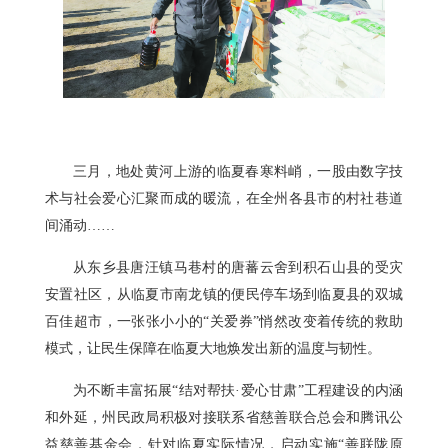
三月，地处黄河上游的临夏春寒料峭，一股由数字技
术与社会爱心汇聚而成的暖流，在全州各县市的村社巷道
间涌动……
从东乡县唐汪镇马巷村的唐蕃云舍到积石山县的受灾
安置社区，从临夏市南龙镇的便民停车场到临夏县的双城
百佳超市，一张张小小的“关爱券”悄然改变着传统的救助
模式，让民生保障在临夏大地焕发出新的温度与韧性。
为不断丰富拓展“结对帮扶·爱心甘肃”工程建设的内涵
和外延，州民政局积极对接联系省慈善联合总会和腾讯公
益慈善基金会，针对临夏实际情况，启动实施“善联陇原