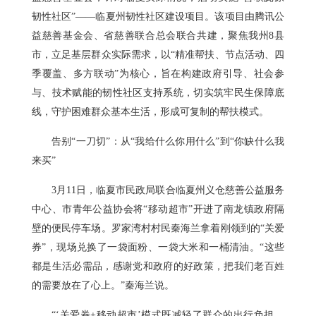
韧性社区”——临夏州韧性社区建设项目。该项目由腾讯公
益慈善基金会、省慈善联合总会联合共建，聚焦我州8县
市，立足基层群众实际需求，以“精准帮扶、节点活动、四
季覆盖、多方联动”为核心，旨在构建政府引导、社会参
与、技术赋能的韧性社区支持系统，切实筑牢民生保障底
线，守护困难群众基本生活，形成可复制的帮扶模式。
告别“一刀切”：从“我给什么你用什么”到“你缺什么我
来买”
3月11日，临夏市民政局联合临夏州义仓慈善公益服务
中心、市青年公益协会将“移动超市”开进了南龙镇政府隔
壁的便民停车场。罗家湾村村民秦海兰拿着刚领到的“关爱
券”，现场兑换了一袋面粉、一袋大米和一桶清油。“这些
都是生活必需品，感谢党和政府的好政策，把我们老百姓
的需要放在了心上。”秦海兰说。
“‘关爱券+移动超市’模式既减轻了群众的出行负担，