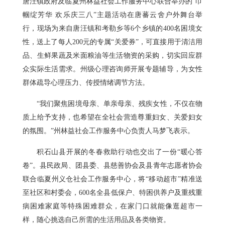
唐汪镇政府及临夏州林益社会工作服务中心联合举办的“巾
帼绽芳华 欢乐庆三八”主题活动在唐蕃云舍户外舞台举
行，现场为来自唐汪镇和考勒乡等6个乡镇的400名困境女
性，送上了每人200元的专属“关爱券”，可直接用于清洁用
品、生鲜果蔬及米面粮油等生活物资的采购，切实回应群
众实际生活需求。州级心理咨询师开展专题辅导，为女性
群体疏导心理压力、传授情绪调节方法。
“我们聚焦困境母亲、单亲母亲、残疾女性，不仅在物
质上给予支持，也希望在全社会营造尊重妇女、关爱妇女
的氛围。”州林益社会工作服务中心负责人马梦飞表示。
积石山县开展的冬春救助行动也交出了一份“暖心答
卷”。县民政局、团县委、县慈善协会及县青年志愿者协会
联合临夏州义仓社会工作服务中心，将“移动超市”精准送
至社区和村委会，600名全县低保户、特困供养户及重残重
病困难家庭等特殊困难群众，在家门口就能像逛超市一
样，随心挑选自己所需的生活用品及各类物资。