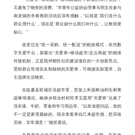
又避免了物资的浪费。”市青年公益协会理事马明文在参与
南龙镇的冬春救助活动后深有感触，“以前是‘我们送什么
群众用什么’，现在是‘群众缺什么我们补什么’，让救助更
贴心。”
改变过去“统一采购、统一配送”的粗放模式，依托数
字关爱平台，探索出“关爱券+移动超市/定点商超”的精准
对接机制，正是我州韧性社区建设项目的一大创新亮点。
受助群众凭借实名制核销的关爱券，可根据实际需求，自
主选择生活物资。
在临夏县双城百佳超市里，货架上米面粮油和生鲜果
蔬琳琅满目。榆林乡联合村村民李玉霞用“关爱券”兑换了
洗衣液、牛奶、零食和学习用品等。“以前发慰问品，发的
不一定是家里最缺的。现在拿着券自己来超市挑，想买啥
买啥，非常满意！”她笑着说。