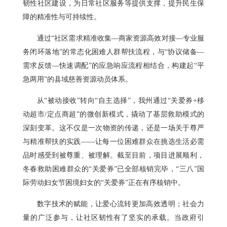
韧性社区建设，为日常社区服务等提供支撑，提升民生保
障的精准性与可持续性。
通过“社区需求精准收集—商家资源高效对接—专业服
务闭环落地”的常态化困难人群帮扶流程，与“协议储备—
需求反馈—快速调配”的应急响应流程相结合，构建起“平
急两用”的县域慈善资源动员体系。
从“被动接收”转向“自主选择”，我州通过“关爱券+移
动超市/定点商超”的微创新模式，撬动了基层救助模式的
深刻变革。这不仅是一次物资的传递，还是一场关于尊严
与精准帮扶的实践——让每一位困难群众在挑选生活必需
品时感受到被尊重、被理解。截至目前，项目进展顺利，
冬春救助困难群众的“关爱券”已全部核销完毕，“三八”国
际劳动妇女节困境妇女的“关爱券”正在有序核销中。
数字技术的赋能，让爱心流转更加高效透明；社会力
量的广泛参与，让社区韧性有了坚实的承载。当政府引