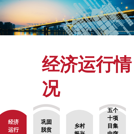
经济运行情
况
五个
十项
经济
巩固
乡村
目集
运行
脱贫
振兴
中突