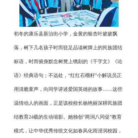
初冬的康乐县新治街小学，金黄的银杏叶簌簌飘
落，树下几名孩子时而驻足品读树牌上的民族团结
标语，时而俯身默念树凳上镌刻的《千字文》《论
语》经典语句；不远处，“红红石榴籽”小解说员正
用清脆童声，向同学讲述爱国英雄的故事……这些
温情动人的画面，正是该校校长杨艳丽深耕民族团
结教育24载的生动缩影。她独创“两润八同促”教育
模式，让中华优秀传统文化如春风化雨浸润校园，