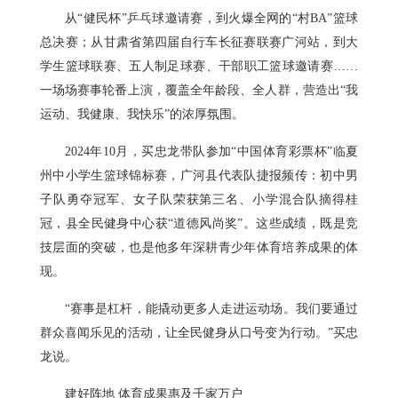
从“健民杯”乒乓球邀请赛，到火爆全网的“村BA”篮球
总决赛；从甘肃省第四届自行车长征赛联赛广河站，到大
学生篮球联赛、五人制足球赛、干部职工篮球邀请赛……
一场场赛事轮番上演，覆盖全年龄段、全人群，营造出“我
运动、我健康、我快乐”的浓厚氛围。
2024年10月，买忠龙带队参加“中国体育彩票杯”临夏
州中小学生篮球锦标赛，广河县代表队捷报频传：初中男
子队勇夺冠军、女子队荣获第三名、小学混合队摘得桂
冠，县全民健身中心获“道德风尚奖”。这些成绩，既是竞
技层面的突破，也是他多年深耕青少年体育培养成果的体
现。
“赛事是杠杆，能撬动更多人走进运动场。我们要通过
群众喜闻乐见的活动，让全民健身从口号变为行动。”买忠
龙说。
建好阵地 体育成果惠及千家万户