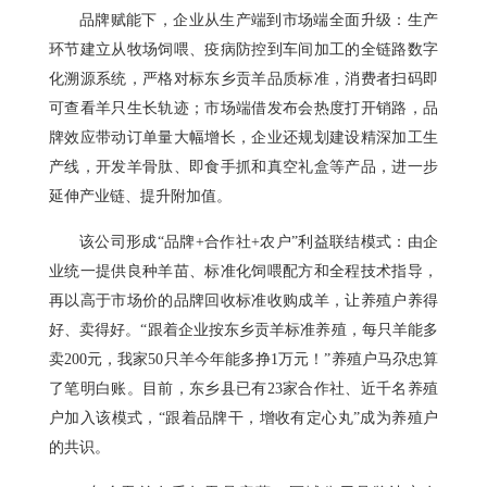
品牌赋能下，企业从生产端到市场端全面升级：生产
环节建立从牧场饲喂、疫病防控到车间加工的全链路数字
化溯源系统，严格对标东乡贡羊品质标准，消费者扫码即
可查看羊只生长轨迹；市场端借发布会热度打开销路，品
牌效应带动订单量大幅增长，企业还规划建设精深加工生
产线，开发羊骨肽、即食手抓和真空礼盒等产品，进一步
延伸产业链、提升附加值。
该公司形成“品牌+合作社+农户”利益联结模式：由企
业统一提供良种羊苗、标准化饲喂配方和全程技术指导，
再以高于市场价的品牌回收标准收购成羊，让养殖户养得
好、卖得好。“跟着企业按东乡贡羊标准养殖，每只羊能多
卖200元，我家50只羊今年能多挣1万元！”养殖户马尕忠算
了笔明白账。目前，东乡县已有23家合作社、近千名养殖
户加入该模式，“跟着品牌干，增收有定心丸”成为养殖户
的共识。