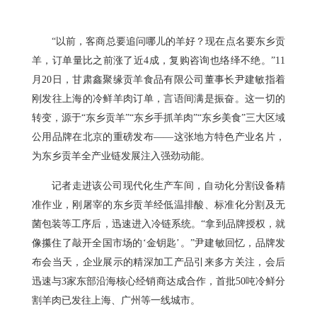
“以前，客商总要追问哪儿的羊好？现在点名要东乡贡
羊，订单量比之前涨了近4成，复购咨询也络绎不绝。”11
月20日，甘肃鑫聚缘贡羊食品有限公司董事长尹建敏指着
刚发往上海的冷鲜羊肉订单，言语间满是振奋。这一切的
转变，源于“东乡贡羊”“东乡手抓羊肉”“东乡美食”三大区域
公用品牌在北京的重磅发布——这张地方特色产业名片，
为东乡贡羊全产业链发展注入强劲动能。
记者走进该公司现代化生产车间，自动化分割设备精
准作业，刚屠宰的东乡贡羊经低温排酸、标准化分割及无
菌包装等工序后，迅速进入冷链系统。“拿到品牌授权，就
像攥住了敲开全国市场的‘金钥匙’。”尹建敏回忆，品牌发
布会当天，企业展示的精深加工产品引来多方关注，会后
迅速与3家东部沿海核心经销商达成合作，首批50吨冷鲜分
割羊肉已发往上海、广州等一线城市。