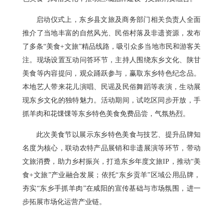
启动仪式上，东乡县文旅及商务部门相关负责人全面
推介了当地丰富的自然风光、民俗村落及非遗资源，发布
了多条“美食+文旅”精品线路，吸引众多当地市民和游客关
注。现场设置互动问答环节，主持人围绕东乡文化、陕甘
美食等内容提问，观众踊跃参与，赢取东乡特色纪念品。
本地艺人带来花儿演唱、民谣及民俗舞蹈等表演，生动展
现东乡文化的独特魅力。活动期间，试吃区同步开放，手
抓羊肉和花馃馃等东乡特色美食免费品尝，气氛热烈。
此次美食节以展示东乡特色美食与技艺、提升品牌知
名度为核心，联动农特产品展销和非遗展演等环节，带动
文旅消费，助力乡村振兴，打造东乡年度文旅IP，推动“美
食+文旅”产业融合发展；依托“东乡贡羊”区域公用品牌，
夯实“东乡手抓羊肉”在咸阳的宣传基础与市场氛围，进一
步拓展市场化运营产业链。