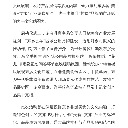
文旅展演、农特产品展销等多元内容，全力推动东乡县“美
食+文旅”产业深度融合，进一步提升“甘味”品牌的市场影
响力与文化感召力。
启动仪式上，东乡县商务局负责人围绕美食产业发展
规划、“东乡贡羊”区域公用品牌建设、活动对乡村振兴的
推动作用等方面作了宣传推介；为部分餐饮店颁发东乡美
食、东乡手抓羊肉区域公用品牌授权牌；民俗舞蹈、“花
儿”演唱及互动问答环节点燃现场氛围。活动设多个特色板
块展现东乡文化底蕴，在非遗美食传承区，手抓羊肉、东
乡平伙等非遗美食传承人现场展示传统制作技艺；农特产
品展销区，东乡藜麦、洋芋粉条等农特产品及非遗文创产
品集中亮相。
此次活动旨在深度挖掘东乡非遗美食的文化内涵，打
造特色鲜明的文旅IP标杆，引领“美食+文旅”产业向标准
化、高品质方向发展。通过品牌推介与产品展销相结合的