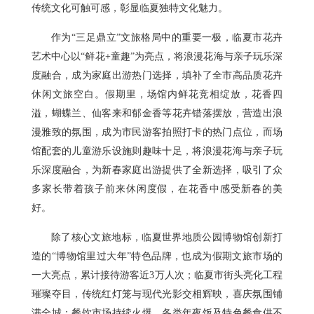
传统文化可触可感，彰显临夏独特文化魅力。
作为“三足鼎立”文旅格局中的重要一极，临夏市花卉
艺术中心以“鲜花+童趣”为亮点，将浪漫花海与亲子玩乐深
度融合，成为家庭出游热门选择，填补了全市高品质花卉
休闲文旅空白。假期里，场馆内鲜花竞相绽放，花香四
溢，蝴蝶兰、仙客来和郁金香等花卉错落摆放，营造出浪
漫雅致的氛围，成为市民游客拍照打卡的热门点位，而场
馆配套的儿童游乐设施则趣味十足，将浪漫花海与亲子玩
乐深度融合，为新春家庭出游提供了全新选择，吸引了众
多家长带着孩子前来休闲度假，在花香中感受新春的美
好。
除了核心文旅地标，临夏世界地质公园博物馆创新打
造的“博物馆里过大年”特色品牌，也成为假期文旅市场的
一大亮点，累计接待游客近3万人次；临夏市街头亮化工程
璀璨夺目，传统红灯笼与现代光影交相辉映，喜庆氛围铺
满全城；餐饮市场持续火爆，各类年夜饭及特色餐食供不