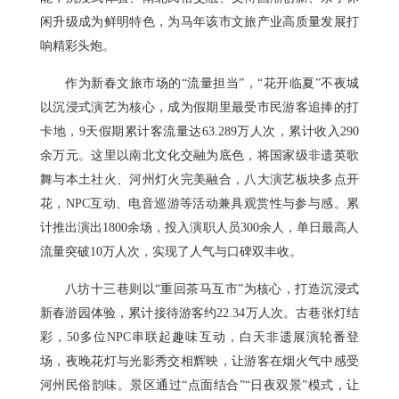
闲升级成为鲜明特色，为马年该市文旅产业高质量发展打
响精彩头炮。
作为新春文旅市场的“流量担当”，“花开临夏”不夜城
以沉浸式演艺为核心，成为假期里最受市民游客追捧的打
卡地，9天假期累计客流量达63.289万人次，累计收入290
余万元。这里以南北文化交融为底色，将国家级非遗英歌
舞与本土社火、河州灯火完美融合，八大演艺板块多点开
花，NPC互动、电音巡游等活动兼具观赏性与参与感。累
计推出演出1800余场，投入演职人员300余人，单日最高人
流量突破10万人次，实现了人气与口碑双丰收。
八坊十三巷则以“重回茶马互市”为核心，打造沉浸式
新春游园体验，累计接待游客约22.34万人次。古巷张灯结
彩，50多位NPC串联起趣味互动，白天非遗展演轮番登
场，夜晚花灯与光影秀交相辉映，让游客在烟火气中感受
河州民俗韵味。景区通过“点面结合”“日夜双景”模式，让