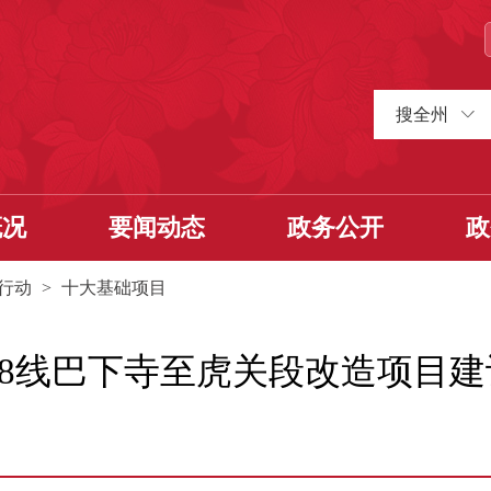
搜全州
概况
要闻动态
政务公开
政
行动
>
十大基础项目
48线巴下寺至虎关段改造项目