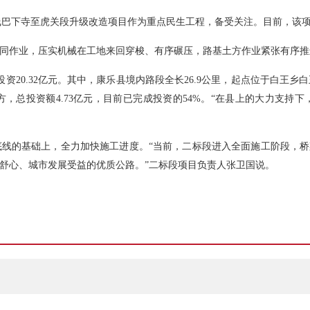
8线巴下寺至虎关段升级改造项目作为重点民生工程，备受关注。目前，该
同作业，压实机械在工地来回穿梭、有序碾压，路基土方作业紧张有序推
投资20.32亿元。其中，康乐县境内路段全长26.9公里，起点位于白王
方，总投资额4.73亿元，目前已完成投资的54%。“在县上的大力支持
线的基础上，全力加快施工进度。“当前，二标段进入全面施工阶段，桥
舒心、城市发展受益的优质公路。”二标段项目负责人张卫国说。