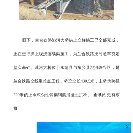
眼下，兰合铁路洮河大桥拱上立柱施工已全部完成，
正在进行拱上现浇连续梁施工，为兰合铁路按时通车奠定
坚实基础。洮河大桥位于永靖县与东乡县洮河峡谷区，是
兰合铁路全线重难点工程，桥梁全长430.5米，主桥为跨径
220米的上承式劲性骨架钢筋混凝土拱桥。 通讯员 史有东
摄
X