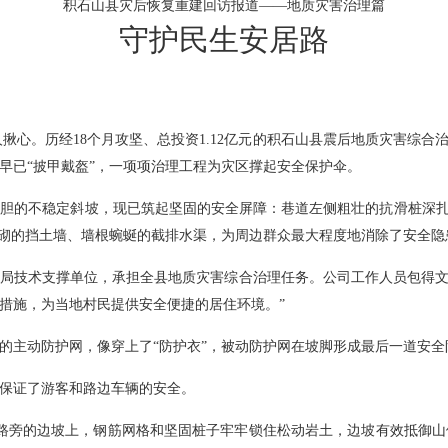
积石山县灾后恢复重建回访报道——地质灾害治理篇
守护民生安居路
人揪心。历经18个月攻坚、总投资1.12亿元的积石山县震后地质灾害综
早已“披甲戴盔”，一项项治理工程为灾区撑起安全保护伞。
胆的不稳定斜坡，现已筑起坚固的安全屏障：巷道左侧粗壮的抗滑桩深扎
新砌的挡土墙、墙根蜿蜒的截排水渠，为周边群众最大程度地消除了安全隐
局技术支撑单位，承担全县地质灾害综合治理任务。公司工作人员包得文告
措施，为当地村民提供安全便捷的居住环境。”
的主动防护网，像穿上了“防护衣”，被动防护网在坡脚形成最后一道安
保证了游客和路边车辆的安全。
公路旁的边坡上，钢筋网格和坚固桩子牢牢锁住松动岩土，边坡有效抵御