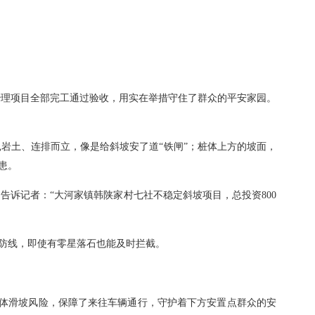
合治理项目全部完工通过验收，用实在举措守住了群众的平安家园。
岩土、连排而立，像是给斜坡安了道“铁闸”；桩体上方的坡面，
患。
诉记者：“大河家镇韩陕家村七社不稳定斜坡项目，总投资800
全防线，即使有零星落石也能及时拦截。
山体滑坡风险，保障了来往车辆通行，守护着下方安置点群众的安