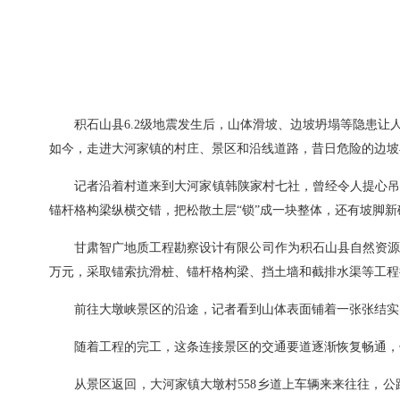
积石山县6.2级地震发生后，山体滑坡、边坡坍塌等隐患让
如今，走进大河家镇的村庄、景区和沿线道路，昔日危险的边坡
记者沿着村道来到大河家镇韩陕家村七社，曾经令人提心吊
锚杆格构梁纵横交错，把松散土层“锁”成一块整体，还有坡脚
甘肃智广地质工程勘察设计有限公司作为积石山县自然资源
万元，采取锚索抗滑桩、锚杆格构梁、挡土墙和截排水渠等工程
前往大墩峡景区的沿途，记者看到山体表面铺着一张张结实
随着工程的完工，这条连接景区的交通要道逐渐恢复畅通，
从景区返回，大河家镇大墩村558乡道上车辆来来往往，