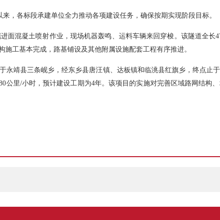
设以来，各标段承建单位全力推动各项建设任务，确保按期实现阶段目标。
进面混凝土喷射作业，现场机器轰鸣、运料车辆来回穿梭。该隧道全长47
结构施工基本完成，路基铺设及其他附属设施配套工程有序推进。
永靖县三条岘乡，经东乡县唐汪镇、达板镇和临洮县红旗乡，终点止于临洮县井
度80公里/小时，预计建设工期为4年。该项目的实施对完善区域路网结