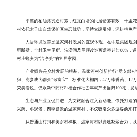
平整的柏油路贯通村落，红瓦白墙的民居错落有致，十里花
村依托太子山自然保护区生态优势，坚持党建引领，深耕特色产
人居环境改善是温家河村发展的直观体现。在中建集团规划
垣断壁，全村卫生厕所、洗澡间及屋顶改造覆盖率超过80%，
村庄蜕变为“洁净美”的宜居家园。
产业振兴是乡村发展的根基。温家河村创新推行“党支部+
归、党参成为群众“致富宝”；标准化大棚内，47万棒香菇、12
荣笑着说。仅永新中药材种植合作社去年就产出当归100吨，发放
生态与产业互促共进，为文旅融合注入新动能。依托打造的
采药、冬观俗，四季皆景的温家河村，不仅吸引众多游客前来打卡
从普通山村到和美乡村样板，温家河村以党建凝聚合力，以