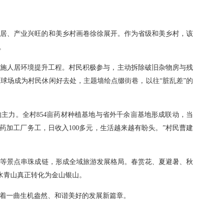
宜居、产业兴旺的和美乡村画卷徐徐展开。作为省级和美乡村，该
。
元实施人居环境提升工程。村民积极参与，主动拆除破旧杂物房与残
球场成为村民休闲好去处，主题墙绘点缀街巷，以往“脏乱差”的
的主力。全村854亩药材种植基地与省外千余亩基地形成联动，当
草药加工厂务工，日收入100多元，生活越来越有盼头。”村民曹建
园等景点串珠成链，形成全域旅游发展格局。春赏花、夏避暑、秋
水青山真正转化为金山银山。
着一曲生机盎然、和谐美好的发展新篇章。