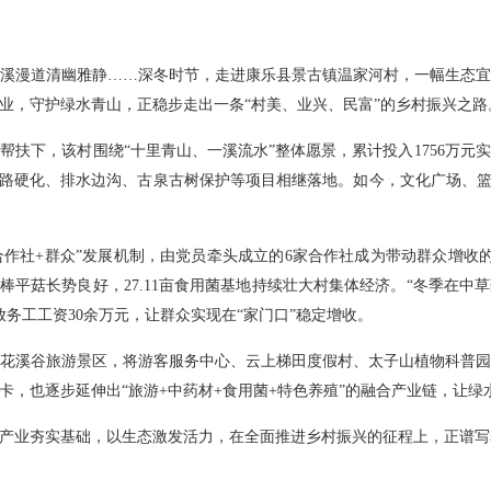
溪漫道清幽雅静……深冬时节，走进康乐县景古镇温家河村，一幅生态
业，守护绿水青山，正稳步走出一条“村美、业兴、民富”的乡村振兴之路
帮扶下，该村围绕“十里青山、一溪流水”整体愿景，累计投入1756万
道路硬化、排水边沟、古泉古树保护等项目相继落地。如今，文化广场、篮
合作社+群众”发展机制，由党员牵头成立的6家合作社成为带动群众增收
万棒平菇长势良好，27.11亩食用菌基地持续壮大村集体经济。“冬季在中
务工工资30余万元，让群众实现在“家门口”稳定增收。
花溪谷旅游景区，将游客服务中心、云上梯田度假村、太子山植物科普
，也逐步延伸出“旅游+中药材+食用菌+特色养殖”的融合产业链，让绿
产业夯实基础，以生态激发活力，在全面推进乡村振兴的征程上，正谱写