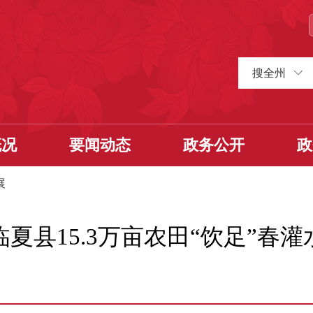
搜全州
概况
要闻动态
政务公开
政
展
临夏县15.3万亩农田“饮足”春灌