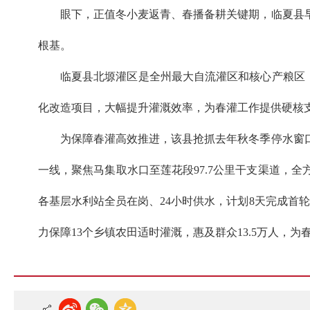
眼下，正值冬小麦返青、春播备耕关键期，临夏县
根基。
临夏县北塬灌区是全州最大自流灌区和核心产粮区，
化改造项目，大幅提升灌溉效率，为春灌工作提供硬核
为保障春灌高效推进，该县抢抓去年秋冬季停水窗
一线，聚焦马集取水口至莲花段97.7公里干支渠道，
各基层水利站全员在岗、24小时供水，计划8天完成首轮
力保障13个乡镇农田适时灌溉，惠及群众13.5万人，为