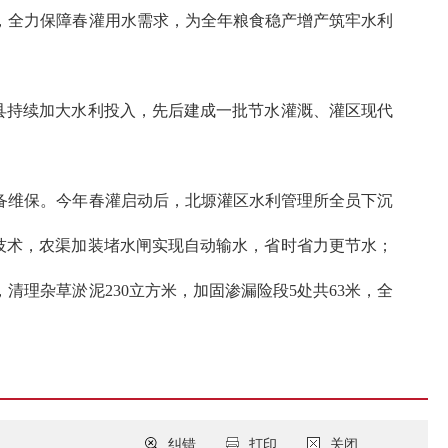
，全力保障春灌用水需求，为全年粮食稳产增产筑牢水利
该县持续加大水利投入，先后建成一批节水灌溉、灌区现代
备维保。今年春灌启动后，北塬灌区水利管理所全员下沉
水技术，农渠加装堵水闸实现自动输水，省时省力更节水；
清理杂草淤泥230立方米，加固渗漏险段5处共63米，全
纠错
打印
关闭