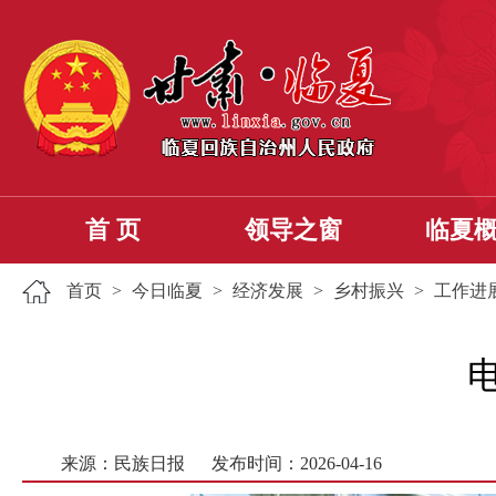
首 页
领导之窗
临夏
首页
>
今日临夏
>
经济发展
>
乡村振兴
>
工作进
来源：民族日报
发布时间：2026-04-16