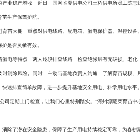
菜产业稳产增收，近日，国网临夏供电公司土桥供电所员工陈志
育苗生产保驾护航。
进育苗大棚，重点对供电线路、配电箱、漏电保护器、温控设备
保护是否灵敏有效。
路漏电等特点，两人逐段排查线路，检查绝缘层有无破损、老化
及时消除风险。同时，主动与基地负责人沟通，了解育苗规模、
、快速排查简单故障，进一步提升基地安全用电、科学用电水平
公司定期上门检查，让我们心里特别踏实。”河州塬蔬菜育苗中
，消除了潜在安全隐患，保障了生产用电持续稳定可靠，为春耕