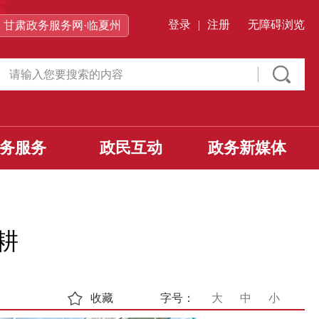
登录
|
注册
无障碍浏览
甘肃政务服务网·临夏州
务服务
政民互动
政务新媒体
耕
收藏
字号：
大
中
小