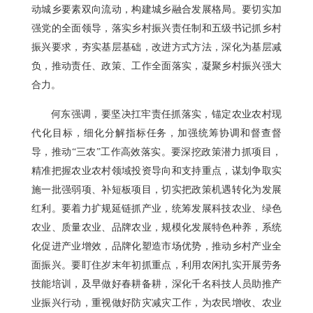
动城乡要素双向流动，构建城乡融合发展格局。要切实加
强党的全面领导，落实乡村振兴责任制和五级书记抓乡村
振兴要求，夯实基层基础，改进方式方法，深化为基层减
负，推动责任、政策、工作全面落实，凝聚乡村振兴强大
合力。
何东强调，要坚决扛牢责任抓落实，锚定农业农村现
代化目标，细化分解指标任务，加强统筹协调和督查督
导，推动“三农”工作高效落实。要深挖政策潜力抓项目，
精准把握农业农村领域投资导向和支持重点，谋划争取实
施一批强弱项、补短板项目，切实把政策机遇转化为发展
红利。要着力扩规延链抓产业，统筹发展科技农业、绿色
农业、质量农业、品牌农业，规模化发展特色种养，系统
化促进产业增效，品牌化塑造市场优势，推动乡村产业全
面振兴。要盯住岁末年初抓重点，利用农闲扎实开展劳务
技能培训，及早做好春耕备耕，深化千名科技人员助推产
业振兴行动，重视做好防灾减灾工作，为农民增收、农业