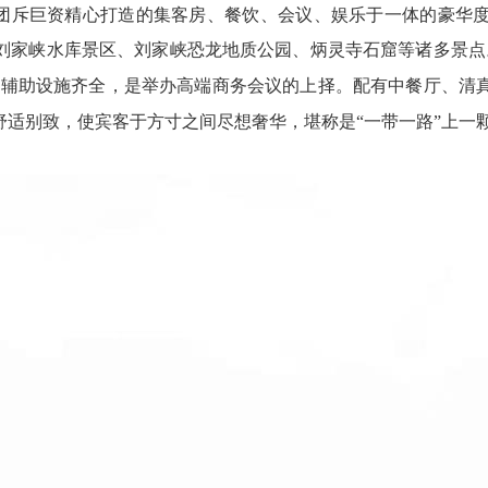
集团斥巨资精心打造的集客房、餐饮、会议、娱乐于一体的豪华
刘家峡水库景区、刘家峡恐龙地质公园、炳灵寺石窟等诸多景点
等辅助设施齐全，是举办高端商务会议的上择。配有中餐厅、清
适别致，使宾客于方寸之间尽想奢华，堪称是“一带一路”上一