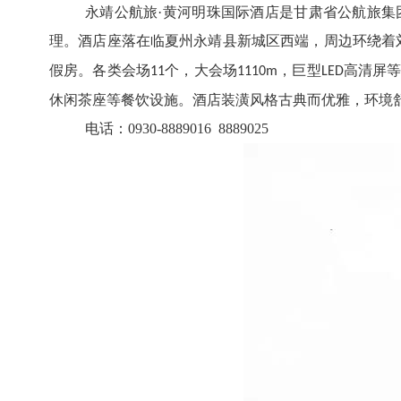
永靖公航旅·黄河明珠国际酒店是甘肃省公航旅
理。酒店座落在临夏州永靖县新城区西端，周边环绕着
假房。各类会场
个，大会场
，巨型
高清屏
11
1110m
LED
休闲茶座等餐饮设施。酒店装潢风格古典而优雅，环境舒
电话：0930-8889016 8889025