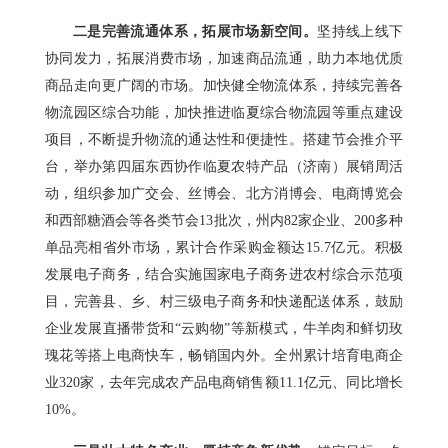
二是完善流通体系，拓展市场新空间。
坚持线上线下
协同发力，拓展消费市场，加速商品流通，助力本地优质
商品走向更广阔的市场。加快健全物流体系，持续完善各
物流园区综合功能，加快推进临夏综合物流园等重点建设
项目，不断提升物流的通达性和便捷性。搭建节会推介平
台，举办第四届东西协作临夏农特产品（济南）展销周活
动，组织参加广交会、丝博会、北方消博会、电商博览会
和西部糖酒会等各类节会13批次，州内82家企业、200多种
单品亮相省外市场，累计合作采购金额达15.7亿元。积极
发展电子商务，结合实施国家电子商务进农村综合示范项
目，完善县、乡、村三级电子商务和快递配送体系，鼓励
企业发展直播带货和“云购物”等新模式，牛羊肉和鲜切玫
瑰花等搭上电商快车，畅销国内外。全州累计培育电商企
业320家，去年完成农产品电商销售额11.1亿元、同比增长
10%。