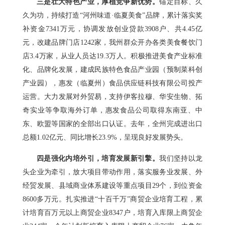
三是壮大特色产业，厚植竞争新优势。
锚定目标、久
久为功，持续打造“河州味道·临夏美食”品牌，累计落实奖
补资金7341万元，协调发放创业贷款3908户、共4.45亿
元，改建品牌门店1242家，我州群众开办各类美食餐饮门
店3.4万家，从业人员达19.3万人。积极推进美食产业标准
化、品牌化发展，建成民族特色食品产业园（预制菜科创
产业园），惠发（临夏州）食品供应链科技有限公司投产
运营。大力发展对外贸易，支持伊客拉穆、华安生物、拓
奇实业等争取海外订单，惠发食品公司取得东南亚、中
东、欧盟等国家的全部出口认证。去年，全州完成进出口
总额1.02亿元、同比增长23.9%，呈现良好发展势头。
四是强化内培外引，培育发展新引擎。
我们坚持以龙
头企业为牵引，放大项目带动作用，落实服务业发展、外
经贸发展、县域商业体系建设等重点项目29个，到位资金
8600多万元。扎实推进“十百千万”商贸企业培育工程，累
计培育百万元以上商贸企业8347户，培育入库限上商贸企