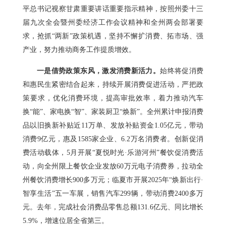
平总书记视察甘肃重要讲话重要指示精神，按照州委十三
届九次全会暨州委经济工作会议精神和全州两会部署要
求，抢抓“两新”政策机遇，坚持不懈扩消费、拓市场、强
产业，努力推动商务工作提质增效。
一是借势政策东风，激发消费新活力。
始终将促消费
和惠民生紧密结合起来，持续开展消费促进活动，严把政
策要求，优化消费环境，提高审批效率，着力推动汽车
换“能”、家电换“智”、家装厨卫“焕新”。全州累计申报消费
品以旧换新补贴近11万单、发放补贴资金1.05亿元，带动
消费9亿元，惠及1585家企业、6.2万名消费者。创新促消
费活动载体，5月开展“夏悦时光·乐游河州”餐饮促消费活
动，向全州限上餐饮企业发放60万元电子消费券，拉动全
州餐饮消费增长900多万元；临夏市开展2025年“焕新出行·
智享生活”五一车展，销售汽车299辆，带动消费2400多万
元。去年，完成社会消费品零售总额131.6亿元、同比增长
5.9%，增速位居全省第三。