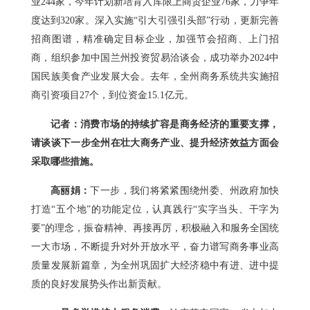
业244家，今年计划新培育入库限上商贸企业76家，力争年
度达到320家。深入实施“引大引强引头部”行动，更新完善
招商图谱，精准确定目标企业，加强节会招商、上门招
商，组织参加中国兰州投资贸易洽谈会，成功举办2024中
国民族美食产业发展大会。去年，全州商务系统共实施招
商引资项目27个，到位资金15.1亿元。
记者：消费市场的持续扩容是商务经济的重要支撑，
请谈谈下一步全州在壮大商务产业、提升经济效益方面会
采取哪些措施。
高丽娟：
下一步，我们将紧紧围绕州委、州政府加快
打造“五个地”的功能定位，认真践行“实字当头、干字为
要”的理念，振奋精神、再接再厉，积极融入和服务全国统
一大市场，不断提升对外开放水平，奋力谱写商务事业高
质量发展新篇章，为全州巩固扩大经济稳中有进、进中提
质的良好发展势头作出新贡献。