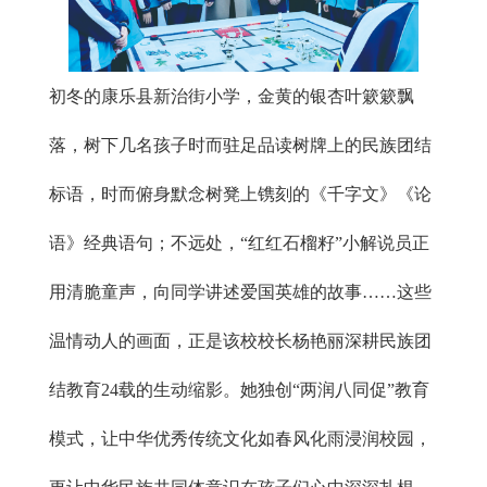
初冬的康乐县新治街小学，金黄的银杏叶簌簌飘
落，树下几名孩子时而驻足品读树牌上的民族团结
标语，时而俯身默念树凳上镌刻的《千字文》《论
语》经典语句；不远处，“红红石榴籽”小解说员正
用清脆童声，向同学讲述爱国英雄的故事……这些
温情动人的画面，正是该校校长杨艳丽深耕民族团
结教育24载的生动缩影。她独创“两润八同促”教育
模式，让中华优秀传统文化如春风化雨浸润校园，