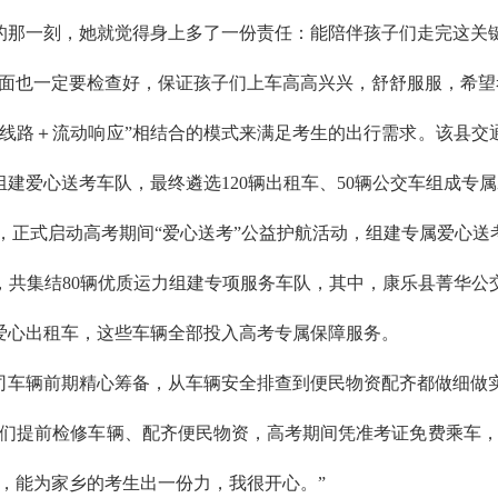
的那一刻，她就觉得身上多了一份责任：能陪伴孩子们走完这关
方面也一定要检查好，保证孩子们上车高高兴兴，舒舒服服，希望
定线路＋流动响应”相结合的模式来满足考生的出行需求。该县交
建爱心送考车队，最终遴选120辆出租车、50辆公交车组成专
，正式启动高考期间“爱心送考”公益护航活动，组建专属爱心送
共集结80辆优质运力组建专项服务车队，其中，康乐县菁华公
辆爱心出租车，这些车辆全部投入高考专属保障服务。
司车辆前期精心筹备，从车辆安全排查到便民物资配齐都做细做
我们提前检修车辆、配齐便民物资，高考期间凭准考证免费乘车，
，能为家乡的考生出一份力，我很开心。”