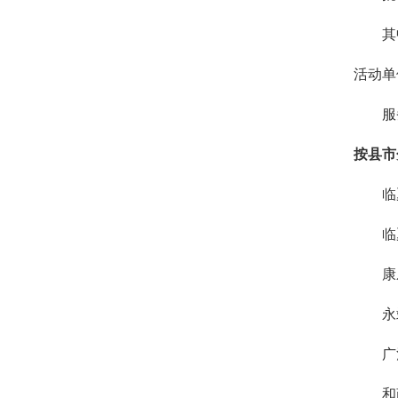
其
活动单
服
按县市
临
临
康
永
广
和