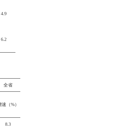
4.9
6.2
全省
增速（%）
8.3