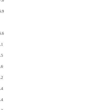
7.6
6.9
6.6
.1
.5
.6
.2
.4
.4