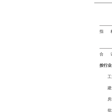
指 
合 
按行业
工
建
房
批