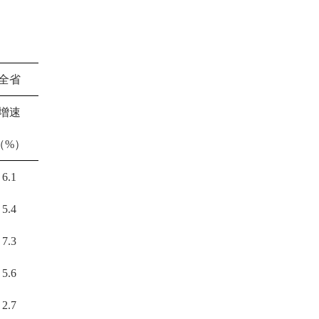
全省
增速
（%）
6.1
5.4
7.3
5.6
2.7