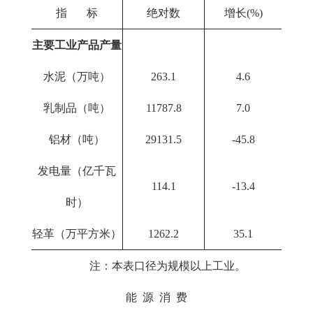
指 标
绝对数
增长(%)
主要工业产品产量
水泥（万吨）
263.1
4.6
乳制品（吨）
11787.8
7.0
铝材（吨）
29131.5
-45.8
发电量（亿千瓦
114.1
-13.4
时）
轻革（万平方米）
1262.2
35.1
注：本表口径为规模以上工业。
能 源 消 费