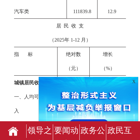
汽车类
111839.8
12.9
居 民 收 支
（2025年 1-12 月）
指 标
绝对数
增长
（元）
（%）
X
城镇居民收支
一、人均可支配收
29976
4.2
入
工资性收入
19023
4.5
领导之
要闻动
政务公
政民互
经营净收入
3959
3.7