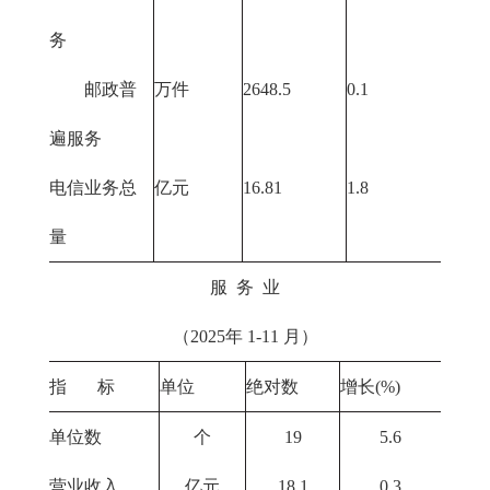
务
邮政普
万件
2648.5
0.1
遍服务
电信业务总
亿元
16.81
1.8
量
服 务 业
（2025年 1-11 月）
指 标
单位
绝对数
增长(%)
单位数
个
19
5.6
营业收入
亿元
18.1
0.3