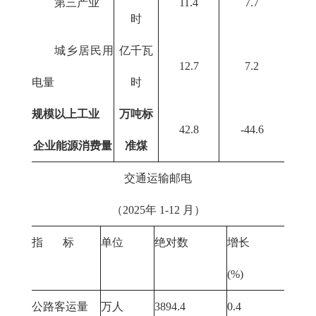
第三产业
11.4
7.7
时
城乡居民用
亿千瓦
12.7
7.2
电量
时
规模以上工业
万吨标
42.8
-44.6
企业能源
消费量
准煤
交通运输邮电
（2025年 1-12 月）
指 标
单位
绝对数
增长
(%)
公路客运量
万人
3894.4
0.4