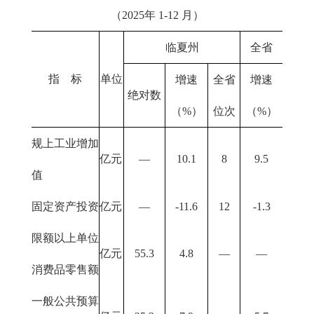
（2025年 1-12 月）
临夏州
全省
指 标
单位
增速
全省
增速
绝对数
（%）
位次
（%）
规上工业增加
亿元
—
10.1
8
9.5
值
固定资产投资
亿元
—
-11.6
12
-1.3
限额以上单位
亿元
55.3
4.8
—
—
消费品零售额
一般公共预算