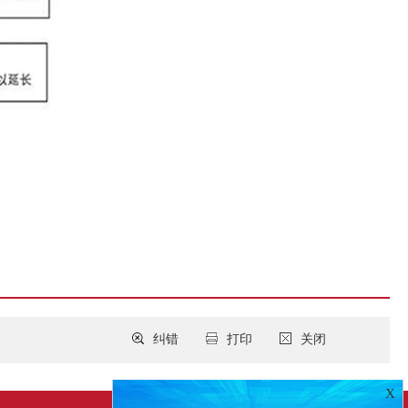
纠错
打印
关闭
X