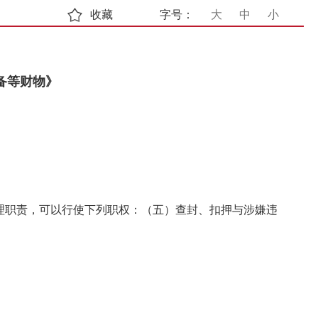
收藏
字号：
大
中
小
备等财物》
理职责，可以行使下列职权：（五）查封、扣押与涉嫌违