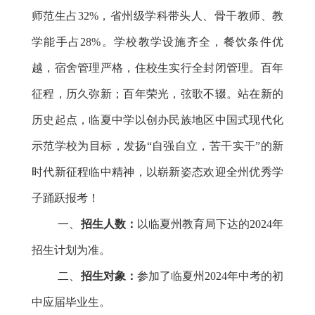
师范生占32%，省州级学科带头人、骨干教师、教
学能手占28%。学校教学设施齐全，餐饮条件优
越，宿舍管理严格，住校生实行全封闭管理。
百年
征程，历久弥新；百年荣光，弦歌不辍。站在新的
历史起点，临夏中学以创办民族地区中国式现代化
示范学校为
目标，发扬
“自强自立，苦干实干”的新
时代新征程临中精神，以崭新姿态欢迎全州优秀学
子踊跃报考！
一、
招生人数：
以临夏州教育局下达的202
4年
招生计划为准。
二、
招生对象：
参加了临夏州2024年中考的初
中应届毕业生。