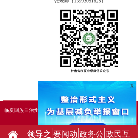
张老师（13993051625）
X
临夏回族自治州人民政府办公室主办
临夏回族自治州人民政
府信息中心承办
领导之
要闻动
政务公
政民互