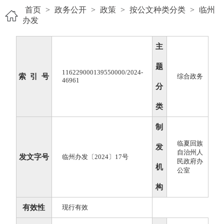
首页
>
政务公开
>
政策
>
按公文种类分类
>
临州
办发
主
题
116229000139550000/2024-
索 引 号
综合政务
46961
分
类
制
临夏回族
发
自治州人
发文字号
临州办发〔2024〕17号
民政府办
机
公室
构
有效性
现行有效