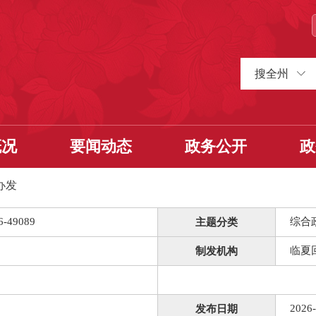
搜全州
概况
要闻动态
政务公开
政
办发
6-49089
综合
主题分类
临夏
制发机构
2026-
发布日期