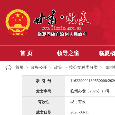
首 页
领导之窗
临夏
首页
>
政务公开
>
政策
>
按公文种类分类
>
临州
116229000139550000/202
索 引 号
临州办发〔2026〕10号
发文字号
现行有效
有效性
2026-03-11
成文日期