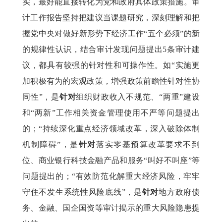
实，最好能直接转化为党和政府具体政策措施。审
计工作报告坚持把建议当课题研究，深刻理解和把
握党中央对做好新形势下经济工作“五个必须”的新
的规律性认识，结合审计发现问题提出5条审计建
议，都具有较强的针对性和可操作性。如“实施更
加积极有为的宏观政策，增强政策前瞻性针对性协
同性”，是
针对
组织财政收入不规范、“两重”建设
和“两新”工作相关资金管理使用不严等问题提出
的；“持续深化重点经济领域改革，深入破除体制
机制障碍”，是
针对
落实零基预算改革要求不到
位、商业银行科技金融产品和服务“叫好不叫座”等
问题提出的；“有效防范化解重大经济风险，牢牢
守住不发生系统性风险底线”，是
针对
地方政府债
务、金融、国企国资等审计揭示的重大风险隐患提