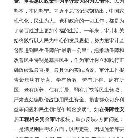
金、落实惠民政策作为审计最大的为民情怀。
民为
邦本，本固邦宁。习近平总书记深刻指出，中国式
现代化，民生为大。党和政府的一切工作，都是为
了老百姓过上更加幸福的生活。一年来，审计机关
始终践行以人民为中心的发展思想，努力把审计监
督跟进到民生保障的“最后一公里”，把推动保障和
改善民生特别是基层民生，作为审计树立和践行正
确政绩观最直接、最具体的实践场景。审计工作报
告聚焦幼有所育、学有所教、劳有所得、病有所
医、老有所养、住有所居、弱有所扶等民生领域，
严肃查处骗取侵占挪用民生资金、损害群众切身利
益等问题和民生领域的“蝇贪蚁腐”。如在
保障性安
居工程相关资金审计
板块，重点反映2方面问题：
一是满足刚性需求方面，以需定建、因城施策等要