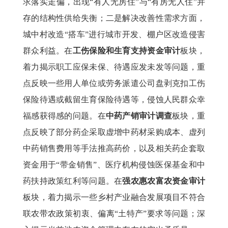
求落实走偏，出现“有人无房住”与“有房无人住”并
存的结构性供给失衡；二是解决改善性需求方面，
城中村改造“搭车”进行城市开发、棚户区改造侵害
群众利益。在
工伤保险和生育支持资金审计
板块，
着力揭示职工应保未保、待遇应发未发等问题，重
点反映一些用人单位或劳务派遣公司盘剥克扣工伤
保险待遇或截留生育保险待遇等，侵蚀人民群众幸
福感获得感的问题。在
中药产销审计调查
板块，重
点反映了部分药企采取虚增中药材采购成本、虚列
中药销售费用等手法推高药价，以及相关药企套取
资金用于“带金销售”、医疗机构侵蚀医保基金和中
药扶持政策红利等问题。在
强农惠农富农资金审计
板块，着力揭示一些乡村产业融合发展项目不符合
联农带农政策初衷、偏离“土特产”要求等问题；深