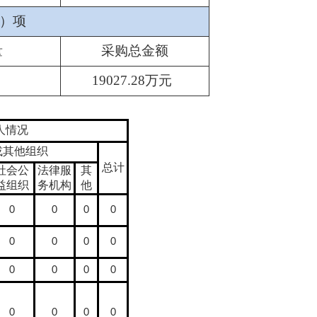
）项
量
采购总金额
1
9
027.28
万元
人情况
或其他组织
总计
社会公
法律服
其
益组织
务机构
他
0
0
0
0
0
0
0
0
0
0
0
0
0
0
0
0