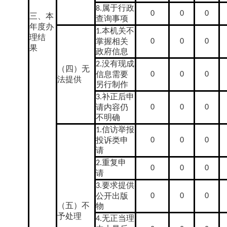
属于行政
8.
0
0
0
三、本
查询事项
年度办
本机关不
1.
理结
掌握相关
0
0
0
果
政府信息
没有现成
2.
（四）无
信息需要
0
0
0
法提供
另行制作
补正后申
3.
请内容仍
0
0
0
不明确
信访举报
1.
投诉类申
0
0
0
请
重复申
2.
0
0
0
请
要求提供
3.
公开出版
0
0
0
物
（五）不
予处理
无正当理
4.