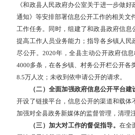
《和政县人民政府办公室关于进一步做好
通知
》
等
安排部署信息公开工作的相关
文
工作任务。同时，
组建了和政县政府信息
提高工作人员业务能力；指导各乡镇人民
尽公开。20
20
年，全县主动公开政府信息
4000多
条，
在各乡镇、村务公开栏公开各类
8.5万人次；
未
收到依申请公开
的
请求。
（二）
全面加强
政府信息公开
平台
建
开设了链接平台，信息公开的渠道和载体
加强对全县政务新媒体的监督管理，清理
（三）加大
对工作的督促指导
。
在全