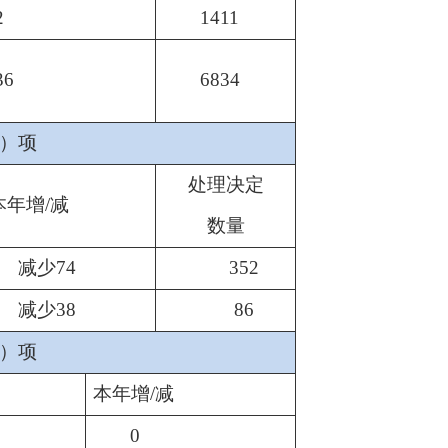
2
1411
36
6834
）项
处理决定
本年增/减
数量
减少
74
352
减少
38
86
）项
本年增/减
0