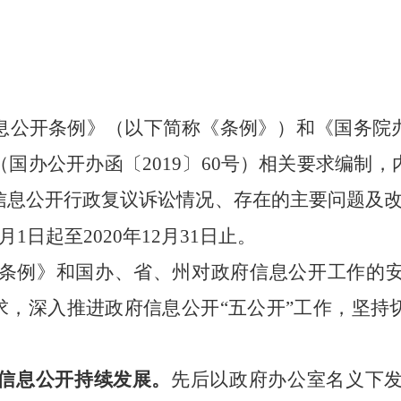
息公开条例》（以下简称《条例》）和《国务院
（国办公开办函〔
2019〕60号）相关要求编
信息公开行政复议诉讼情况、存在的主要问题及改
月1日起至20
20
年12月31日止。
条例》
和
国办、省、州
对
政府信息公开工作
的
求
，
深入推进
政府信息公开
“
五公开
”
工作，
坚持
信息公开
持续发展
。
先后以政府办公室名义
下发