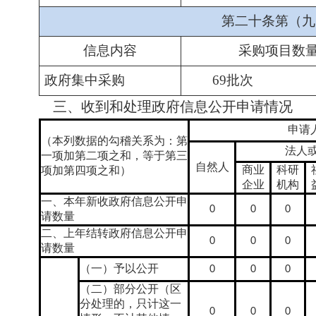
第二十条第（九
信息内容
采购项目数
政府集中采购
69
批次
三、收到和处理政府信息公开申请情况
申请
（本列数据的勾稽关系为：第
法人
一项加第二项之和，等于第三
自然人
商业
科研
项加第四项之和）
企业
机构
一、本年新收政府信息公开申
0
0
0
请数量
二、上年结转政府信息公开申
0
0
0
请数量
（一）予以公开
0
0
0
（二）部分公开（区
分处理的，只计这一
0
0
0