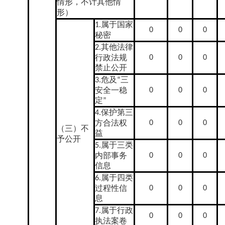
情形，不计其他情
形）
属于国家
1.
0
0
0
秘密
其他法律
2.
行政法规
0
0
0
禁止公开
危及
三
3.
“
安全一稳
0
0
0
定
”
保护第三
4.
方合法权
0
0
0
（三）不
益
予公开
属于三类
5.
内部事务
0
0
0
信息
属于四类
6.
过程性信
0
0
0
息
属于行政
7.
0
0
0
执法案卷