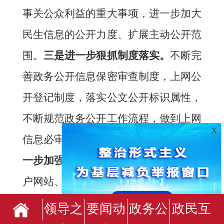
事关公众利益的重大事项，进一步加大
民生信息的公开力度、扩展主动公开范
围。
三
是进一步狠抓制度落实。
不断完
善政务公开信息保密审查制度，上网公
开登记制度，落实公文公开标识属性，
不断规范政务公开工作流程，做到上网
X
信息必审查，公开信息必登记。
四
是进
一步加强平台建设。
充分利用
县政府
门
户网站、微博、微信、媒体报刊等政务
公开平台，逐步建立同步推送、各有侧
领导之
要闻动
政务公
政民互
重的政务信息公开机制，不断完善新闻