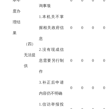
本年
0
0
0
0
询事项
度办
1.本机关不掌
理结
握相关政府信
0
0
0
0
果
息
（四）
2.没有现成信
无法提
息需要另行制
0
0
0
0
供
作
3.补正后申请
0
0
0
0
内容仍不明确
1.信访举报投