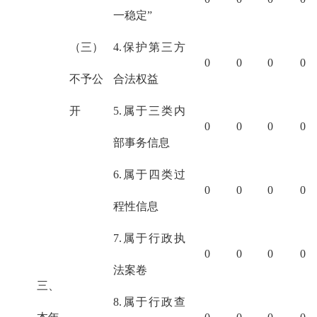
一稳定”
（三）
4.保护第三方
0
0
0
0
不予公
合法权益
开
5.属于三类内
0
0
0
0
部事务信息
6.属于四类过
0
0
0
0
程性信息
7.属于行政执
0
0
0
0
法案卷
三、
8.属于行政查