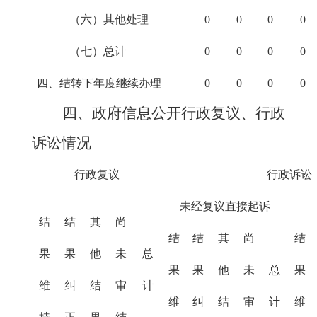
（六）其他处理
0
0
0
0
（七）总计
0
0
0
0
四、结转下年度继续办理
0
0
0
0
四、政府信息公开行政复议、行政
诉讼情况
行政复议
行政诉讼
未经复议直接起诉
结
结
其
尚
结
结
其
尚
结
果
果
他
未
总
果
果
他
未
总
果
维
纠
结
审
计
维
纠
结
审
计
维