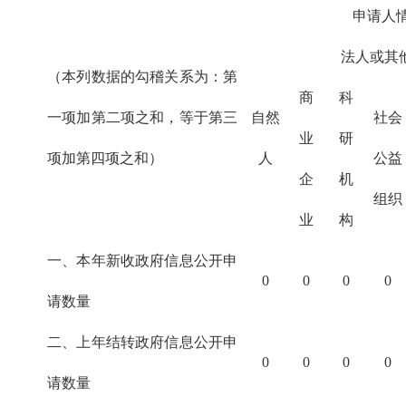
申请人
法人或其
（本列数据的勾稽关系为：第
商
科
一项加第二项之和，等于第三
自然
社会
业
研
项加第四项之和）
人
公益
企
机
组织
业
构
一、本年新收政府信息公开申
0
0
0
0
请数量
二、上年结转政府信息公开申
0
0
0
0
请数量