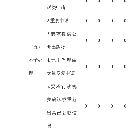
0
0
0
0
诉类申请
2.重复申请
0
0
0
0
3.要求提供公
0
0
0
0
（五）
开出版物
不予处
4.无正当理由
0
0
0
0
理
大量反复申请
5.要求行政机
关确认或重新
0
0
0
0
出具已获取信
息