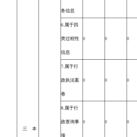
务信息
6.属于四
类过程性
0
0
0
信息
7.属于行
政执法案
0
0
0
卷
8.属于行
政查询事
0
0
0
三 本
项