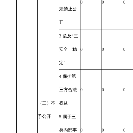
0
0
0
规禁止公
开
3.危及“三
安全一稳
0
0
0
定”
4.保护第
三方合法
0
0
0
（三）不
权益
予公开
5.属于三
类内部事
0
0
0