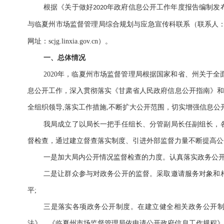
根据《关于做好
年政府信息公开工作年度报告编制发
2020
与
临夏州市场监督管理局综合规划与应急宣传科联系（
联系人
网址：
scjg
.linxia.gov.cn
）
。
一、总体情况
2020
年，临夏州市场监督管理局
根据国家和省、州关于
全
息公开工作，深入贯彻落实
《
甘肃省人民政府
信息公开指南》和
全组织领导
,
落实工作措施
不断扩大公开范围，切实增强信息公
,
我局成立了以局长一把手任组长、分管副局长任副组长，
督检查，通过建立督查落实制度、引进外部监督力量不断提高公
一是加大局内公开情况监督检查的力度。认真落实政务公
二是让群众参与对政务公开的监督
。
采取邀请服务对象
和
平
;
三
是落实各项政务公开制度。在建立健全相关政务公开
法》、《
临夏州市场监督管理局
依申请公开政府信息工作规程》