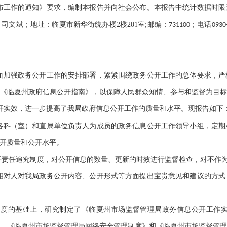
布工作的通知》要求，编制本报告并向社会公布。
本报告中统计数据时限
：司文斌；地址：临夏市新华街统办楼
2
楼
201
室
;
邮编：
；电话
731100
0930
面
加强
政务公开工作
的安排
部署，紧紧围绕政务公开
工作的
总体要求，严
《临夏州政府信息公开指南》
，
以保障人民群众知情、参与和监督为目
开实效，进一步提高了我局政府信息公开工作的质量和水平
。
现报告如下
各科（室）和直属单位负责人为成员的政务信息公开工作领导小组，定期
开质量和公开水平。
开责任追究制度，对公开信息的数量、更新的时效进行监督检查，对不作
相对人对
我局政务公开内容、公开形式等方面提出宝贵意见和建议
的方式
制度的基础上，研究制定了《
临夏州市场监督管理局
政务信息公开工作
、《
临夏州市场监督管理局
网络安全管理制度》和《
临夏州市场监督管