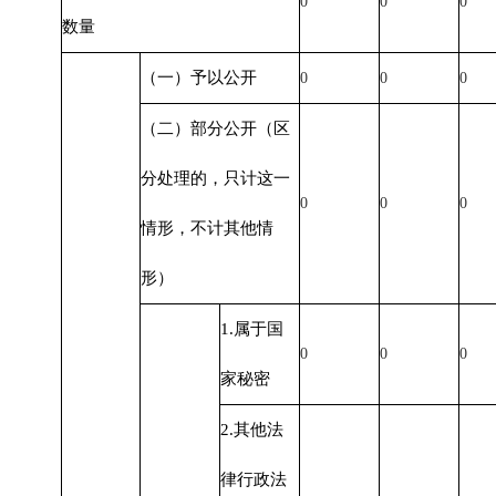
0
0
0
数量
（一）予以公开
0
0
0
（二）部分公开（区
分处理的，只计这一
0
0
0
情形，不计其他情
形）
1.属于国
0
0
0
家秘密
2.其他法
律行政法