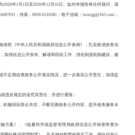
为
2020
年
1
月
1
日至
2020
年
12
月
日。如对本报告有任何疑问，请
31
87031
；传真：
0930-6216381
；电子信箱：
lxzscjgj@163.com
；
-62
格按照《中华人民共和国政府信息公开条例》，
扎实推进
政务信
标，加强信息公开发布、解读和回应工作，强化制度机制建设，健
：
或不定期自查政务公开落实情况，进一步落实公开责任，加强监
为或违反规定的追究其责任，并进行通报；
，
积极回应群众关切，不断
完善
政务公开内容，提升
政务服务水
实施方案》、《
临夏州市场监督管理局
政府信息公开保密审查办
理局
网站建设管理制度》，扎实做好制度的落实工作，细化信息公