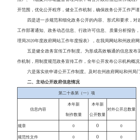
开范围，优化公开程序，健全工作机制，确保政务公开工作严谨
四
是进一步规范和细化政务公开的内容、形式和要求，对
工作部署通知、政务动态信息、
行政许可信息、
质量分析报告，
理局
2020
年度政府网站工作年度报表》，
在我局网站
和州政府网
五
是健全政务宣传工作制度。为形成高效畅通的信息发布
作机制，用制度规范政务宣传工作
，全年
公开
发布公示
机构概况
六
是落实依申请公开工作制度。及时在州政府网站和州局
二、主动公开政府信息情况
第二十条第（一）项
本年新
本年新
信息内容
对外公开总数量
制作数量
公开数量
0
规章
0
0
0
规范性文件
0
0