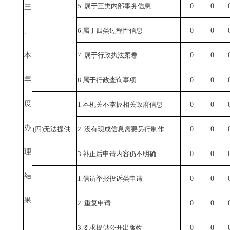
5. 属于三类内部事务信息
0
0
三
6.属于四类过程性信息
0
0
、
本
7. 属于行政执法案卷
0
0
年
8.属于行政查询事项
0
0
度
1.本机关不掌握相关政府信息
0
0
办
(四)无法提供
2. 没有现成信息需要另行制作
0
0
理
3.补正后申请内容仍不明确
0
0
结
1.信访举报投诉类申请
0
0
果
2. 重复申请
0
0
3.要求提供公开出版物
0
0