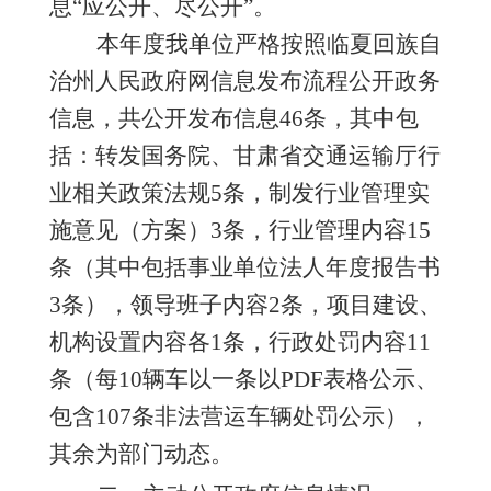
息
“应公开、尽公开”。
本年度我单位严格按照临夏回族自
治州人民政府网信息发布流程公开政务
信息，共
公开
发布
信息
46
条，其中包
括：转发
国务院、
甘肃省交通运输厅
行
业相关政策法规
5条
，制发行业管理实
施意见
（
方案
）
3
条
，
行业管理
内容
15
条
（
其中包括
事业单位法人年度报告书
3条
），
领导班子
内容
2条，
项目建设、
机构设置
内容
各
1条
，
行政处罚内容
11
条（每10辆车以一条以PDF表格公示、
包含107条非法营运车辆处罚公示），
其余为部门动态。