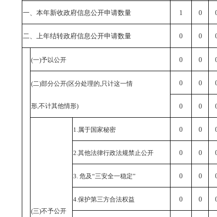
一、本年新收政府信息公开申请数量
1
0
二、上年结转政府信息公开申请数量
0
0
(一)予以公开
0
0
0
0
(二)部分公开(区分处理的,只计这一情
形,不计其他情形)
0
0
1.属于国家秘密
0
0
2.其他法律行政法规禁止公开
0
0
3. 危及“三安全一稳定”
0
0
4.保护第三方合法权益
0
0
(三)不予公开