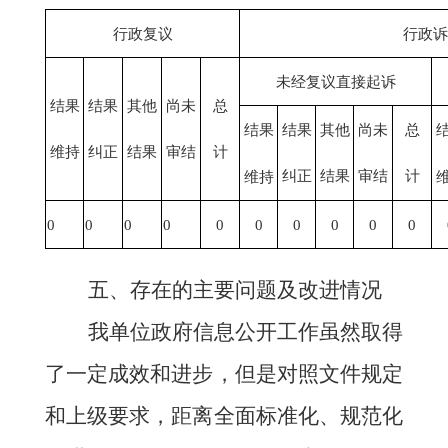
行政复议
行政诉
未经复议直接起诉
结果
结果
其他
尚未
总
结果
结果
其他
尚未
总
维持
纠正
结果
审结
计
纠正
结果
审结
计
维持
0
0
0
0
0
0
0
0
0
0
五、存在的主要问题及改进情况
我单位政府信息公开工作虽然取得
了一定成效和进步，但是对照文件规定
和上级要求，距离全面标准化、规范化