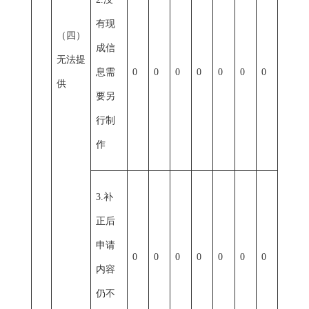
有现
（四）
成信
无法提
息需
0
0
0
0
0
0
0
供
要另
行制
作
3.补
正后
申请
0
0
0
0
0
0
0
内容
仍不