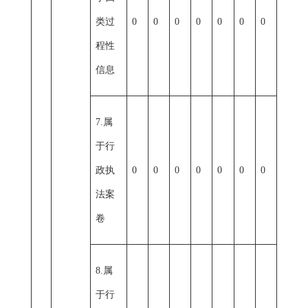
类过
0
0
0
0
0
0
0
程性
信息
7.属
于行
政执
0
0
0
0
0
0
0
法案
卷
8.属
于行