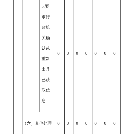
5.要
求行
政机
关确
认或
0
0
0
0
0
0
0
重新
出具
已获
取信
息
（六）其他处理
0
0
0
0
0
0
0