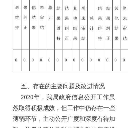
果
果
他
未
总
结
结
其
尚
结
结
其
尚
维
纠
结
审
计
果
果
他
未
总
果
果
他
未
持
正
果
结
维
纠
结
审
计
维
纠
结
审
持
正
果
结
持
正
果
结
0
0
0
0
0
0
0
0
0
0
0
0
0
0
五、存在的主要问题及改进情况
2020年，我局政府信息公开工作虽
然取得积极成效，但工作中仍存在一些
薄弱环节，主动公开广度和深度有待加