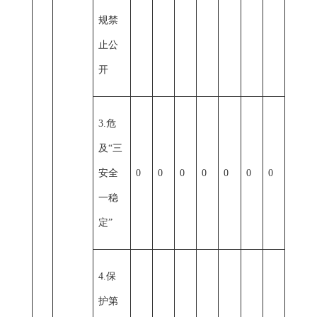
规禁
止公
开
3.危
及“三
安全
0
0
0
0
0
0
0
一稳
定”
4.保
护第