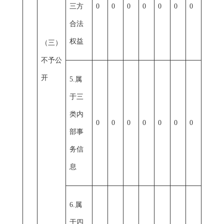
三方
0
0
0
0
0
0
0
合法
权益
（三）
不予公
开
5.属
于三
类内
0
0
0
0
0
0
0
部事
务信
息
6.属
于四