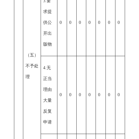
3.要
求提
供公
0
0
0
0
0
0
0
开出
版物
（五）
不予处
4.无
理
正当
理由
0
0
0
0
0
0
0
大量
反复
申请