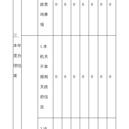
政查
0
0
0
0
0
0
0
询事
项
三、
本年
1.本
度办
机关
理结
不掌
果
握相
0
0
0
0
0
0
0
关政
府信
息
2.没