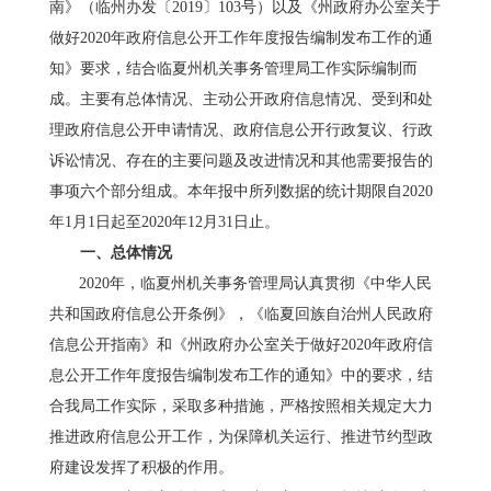
南
》
（
临州办
发〔
201
9
〕
103
号）
以及《州政府办公室关于
做好
2020年政府信息公开工作年度报告编制发布工作的通
知》
要求，结合
临夏州
机关事务管理局工作实际
编制
而
成。
主要有总体情况、主动公开政府信息情况、受到和处
理政府信息公开申请情况、政府信息公开行政复议、行政
诉讼情况、存在的主要问题及改进情况和其他需要报告的
事项六个部分组成。
本年报中所列数据的统计期限自
20
20
年
1月1日起至20
20
年
12月31日止。
一、
总体情况
2020年
，
临夏州
机关事务管理局认真贯彻《中华人民
共和国政府信息公开条例》，《
临夏回族自治州人民政府
信息公开指南
》和《
州政府办公室关于做好
2020年政府信
息公开工作年度报告编制发布工作的通知
》中的要求，结
合
我
局工作
实际
，采取多种措施，严格按照相关规定大力
推进政府信息公开工作，为保障机关运行、推进节约型政
府建设发挥了积极的作用。