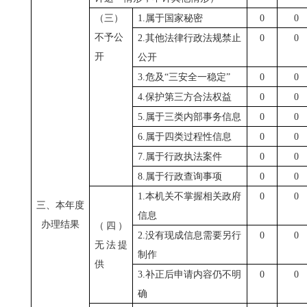
（三）
1.属于国家秘密
0
0
不予公
2.其他法律行政法规禁止
0
0
开
公开
3.危及“三安全一稳定”
0
0
4.保护第三方合法权益
0
0
5.属于三类内部事务信息
0
0
6.属于四类过程性信息
0
0
7.属于行政执法案件
0
0
8.属于行政查询事项
0
0
1.本机关不掌握相关政府
0
0
三、本年度
信息
办理结果
（四）
2.没有现成信息需要另行
0
0
无法提
制作
供
3.补正后申请内容仍不明
0
0
确