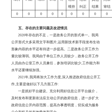
维持
纠正
结果
审结
0
0
0
0
0
0
0
0
0
五、存在的主要问题及改进情况
2020年存在的不足，
一是政务公开的形式单一。
我局
公开形式大多采用文字和图片
,运用新技术新手段发布生动
形象内容的水平还有待进一步提高。二是政务公开工作力
量比较薄弱。我
局由于单位工作人员较少，政务公开工作
人员由办公室工作人员兼任，
参加培训比较少
,工作能力和
水平还要继续加强。
202
1
年
,我
局
将加大工作力度
,深入推进政府信息公开工
作,主要是做好以下几方面工作:
一
是
抓好平台建设。
充分利用好信息公开平台媒介，
及时发布和更新依法应主动公开的政府信息，进一步扩大
政府信息公开内容范围，提高办事透明度，切实成为服务