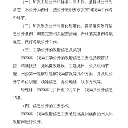
（一）加强主动公开和解读回应工作。
坚持以公开为
常态、不公开为例外，把公开透明要求贯穿到我局工作各
个环节。
（
二
）加强政务公开制度化规范化。
贯彻落实政府信
息公开条例，调整完善相关配套措施，严格落实条例各项
规定，做好
各项公开
工作。
（
三
）主动公开的政府信息及类别
20
20
年，我局主动公开的政府信息主要包括
疫情防
控、精准扶贫、党风廉政建设、主题党日、公共机构节
能、州委第一巡察组巡察我局情况等几个方面，并及时公
开了单位职能、领导信息、办公地址、联系方式等
。
经统计，
20
20年1
月
1日至12月31日，我局共公开信息
15
条
。
（
四
）
信息公开的主要形式
20
20
年，我局政府信息主要通过
临夏回族自治州人民
政府网进行公开。