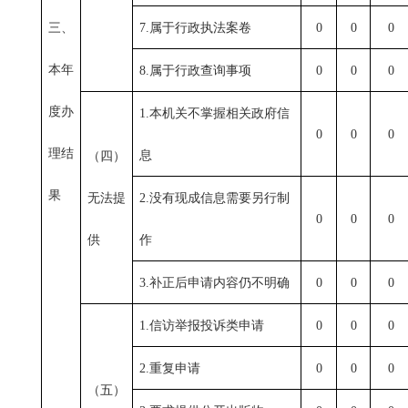
三、
7.
属于行政执法案卷
0
0
0
本年
8.
属于行政查询事项
0
0
0
度办
1.
本机关不掌握相关政府信
0
0
0
理结
息
（四）
果
无法提
2.
没有现成信息需要另行制
0
0
0
供
作
3.
补正后申请内容仍不明确
0
0
0
1.
信访举报投诉类申请
0
0
0
2.
重复申请
0
0
0
（五）