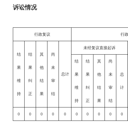
诉讼情况
行政复议
行
未经复议直接起诉
结
结
其
尚
结
结
其
尚
果
果
他
未
总计
果
果
他
未
总
维
纠
结
审
维
纠
结
审
计
持
正
果
结
持
正
果
结
0
0
0
0
0
0
0
0
0
0