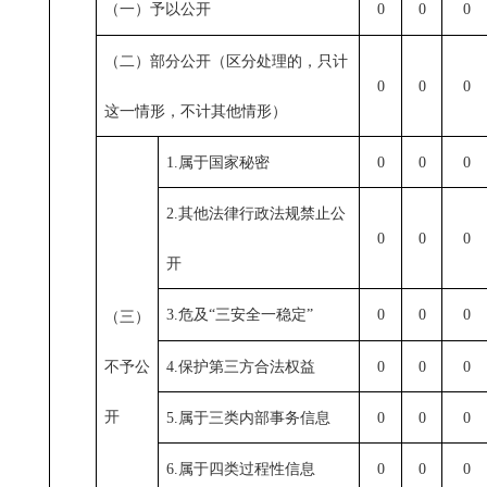
0
0
0
（一）予以公开
（二）部分公开（区分处理的，只计
0
0
0
这一情形，不计其他情形）
1.
属于国家秘密
0
0
0
2.
其他法律行政法规禁止公
0
0
0
开
3.
危及“三安全一稳定”
0
0
0
（三）
不予公
4.
保护第三方合法权益
0
0
0
开
5.
属于三类内部事务信息
0
0
0
6.
属于四类过程性信息
0
0
0