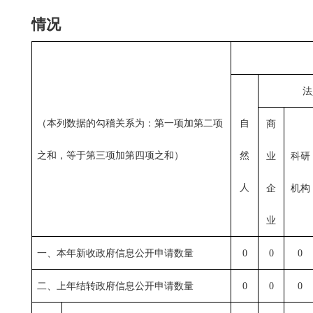
情况
法
（本列数据的勾稽关系为：第一项加第二项
自
商
之和，等于第三项加第四项之和）
然
业
科研
人
企
机构
业
一、本年新收政府信息公开申请数量
0
0
0
二、上年结转政府信息公开申请数量
0
0
0