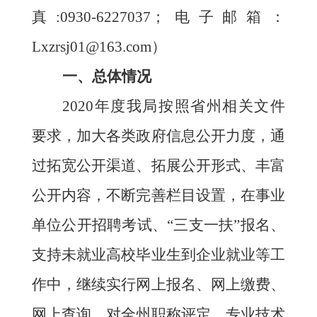
真
:0930-62
27037
；电子邮箱：
L
x
zrs
j
01
@163.com）
一、
总体情况
20
20
年度我局
按照省州相关文件
要求，
加大各类政府信息公开力度，通
过拓宽公开渠道、拓展公开形式、丰富
公开内容，
不断完善栏目设置，
在
事业
单位公开招聘考试、
“
三支一扶
”
报名
、
支持
未就业高校毕业生到企业就业等工
作中
，继续实行网上报名、网上缴费、
网上查询。对全州职称评定、专业技术