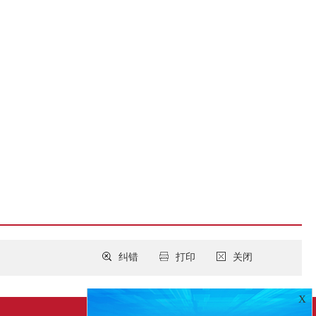
纠错
打印
关闭
X