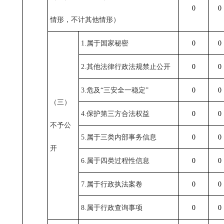
0
0
情形，不计其他情形）
1.属于国家秘密
0
0
2.其他法律行政法规禁止公开
0
0
3.危及“三安全一稳定”
0
0
（三）
4.保护第三方合法权益
0
0
不予公
5.属于三类内部事务信息
0
0
开
6.属于四类过程性信息
0
0
7.属于行政执法案卷
0
0
8.属于行政查询事项
0
0