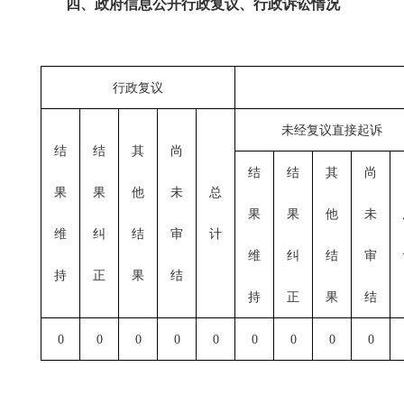
四、政府信息公开行政复议、行政诉讼情况
行政复议
未经复议直接起诉
结
结
其
尚
结
结
其
尚
果
果
他
未
总
果
果
他
未
维
纠
结
审
计
维
纠
结
审
持
正
果
结
持
正
果
结
0
0
0
0
0
0
0
0
0