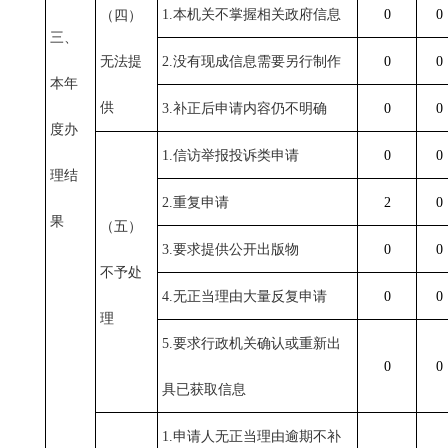
1.本机关不掌握相关政府信息
0
0
（四）
三、
无法提
2.没有现成信息需要另行制作
0
0
本年
供
3.补正后申请内容仍不明确
0
0
度办
1.信访举报投诉类申请
0
0
理结
2.重复申请
2
0
果
（五）
3.要求提供公开出版物
0
0
不予处
4.无正当理由大量反复申请
0
0
理
5.要求行政机关确认或重新出
0
0
具已获取信息
1.申请人无正当理由逾期不补