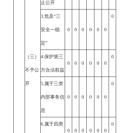
止公开
3.危及“三
0
安全一稳
0
0
0
0
0
0
定”
（三）
4.保护第三
0
0
0
0
0
0
0
不予公
方合法权益
开
5.属于三类
0
内部事务信
0
0
0
0
0
0
息
6.属于四类
0
0
0
0
0
0
0