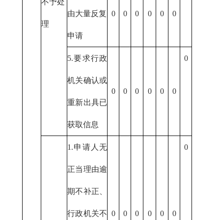
不予处
由大量反复
0
0
0
0
0
0
理
申请
5.要求行政
0
机关确认或
0
0
0
0
0
0
重新出具已
获取信息
1.申请人无
0
正当理由逾
期不补正、
行政机关不
0
0
0
0
0
0