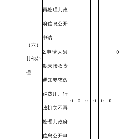
再处理其政
府信息公开
申请
（六）
2.申请人逾
0
其他处
期未按收费
理
通知要求缴
纳费用、行
0
0
0
0
0
0
政机关不再
处理其政府
信息公开申