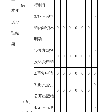
供
行制作
本年
3.补正后申
0
度办
请内容仍不
0
0
0
0
0
0
理结
明确
果
1.信访举报
0
0
0
0
0
0
0
投诉类申请
2.重复申请
0
0
0
0
0
0
0
3.要求提供
0
0
0
0
0
0
0
公开出版物
（五）
4.无正当理
0