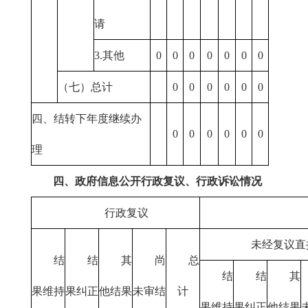
请
3.其他
0
0
0
0
0
0
0
（七）总计
0
0
0
0
0
0
四、结转下年度继续办
0
0
0
0
0
0
理
四、政府信息公开行政复议、行政诉讼情况
行政复议
未经复议直
结
结
其
尚
总
结
结
其
果维持
果纠正
他结果
未审结
计
果维持
果纠正
他结果