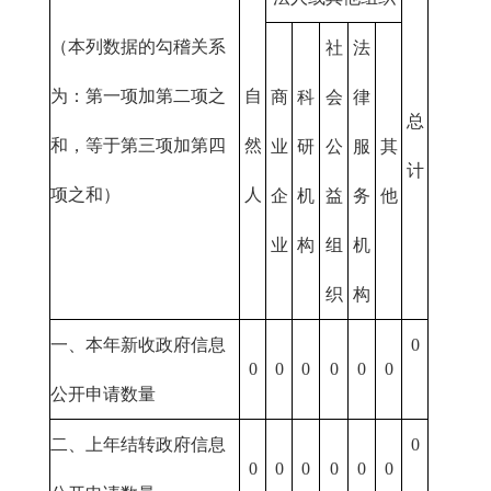
（本列数据的勾稽关系
社
法
为：第一项加第二项之
自
商
科
会
律
总
和，等于第三项加第四
然
业
研
公
服
其
计
项之和）
人
企
机
益
务
他
业
构
组
机
织
构
一、本年新收政府信息
0
0
0
0
0
0
0
公开申请数量
二、上年结转政府信息
0
0
0
0
0
0
0