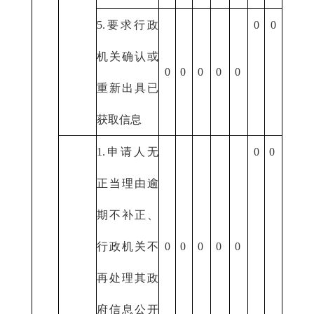
5.要求行政
0
0
机关确认或
0
0
0
0
0
重新出具已
获取信息
1.申请人无
0
0
正当理由逾
期不补正、
行政机关不
0
0
0
0
0
再处理其政
府信息公开