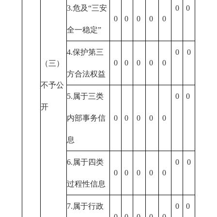
3.危及“三安
0
0
0
0
0
0
0
全一稳定”
4.保护第三
0
0
0
0
0
0
0
（三）
方合法权益
不予公
5.属于三类
0
0
开
内部事务信
0
0
0
0
0
息
6.属于四类
0
0
0
0
0
0
0
过程性信息
7.属于行政
0
0
0
0
0
0
0