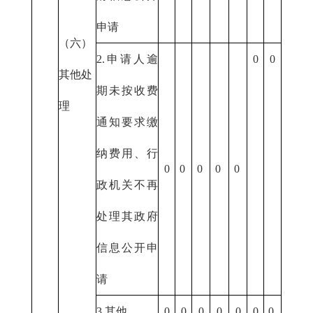
申请
（六）
2.申请人逾
0
0
其他处
期未按收费
理
通知要求缴
纳费用、行
0
0
0
0
0
政机关不再
处理其政府
信息公开申
请
3.其他
0
0
0
0
0
0
0