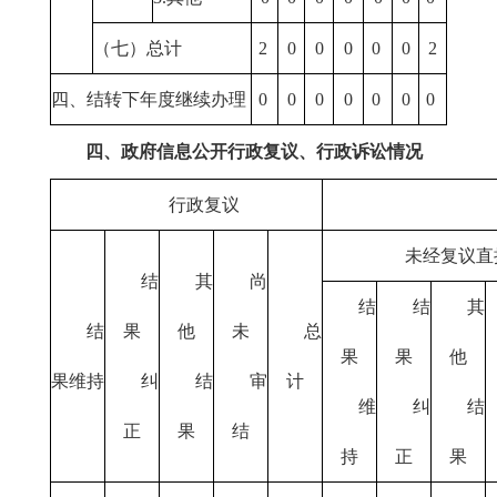
（七）总计
2
0
0
0
0
0
2
四、结转下年度继续办理
0
0
0
0
0
0
0
四、政府信息公开行政复议、行政诉讼情况
行政复议
未经复议直
结
其
尚
结
结
其
结
果
他
未
总
果
果
他
果维持
纠
结
审
计
维
纠
结
正
果
结
持
正
果