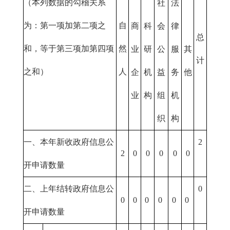
（本列数据的勾稽关系
社
法
为：第一项加第二项之
自
商
科
会
律
总
和，等于第三项加第四项
然
业
研
公
服
其
计
之和）
人
企
机
益
务
他
业
构
组
机
织
构
一、本年新收政府信息公
2
2
0
0
0
0
0
开申请数量
二、上年结转政府信息公
0
0
0
0
0
0
0
开申请数量