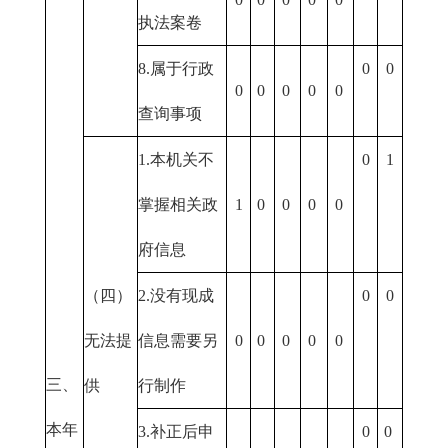
执法案卷
8.属于行政
0
0
0
0
0
0
0
查询事项
1.本机关不
0
1
掌握相关政
1
0
0
0
0
府信息
（四）
2.没有现成
0
0
无法提
信息需要另
0
0
0
0
0
三、
供
行制作
本年
3.补正后申
0
0