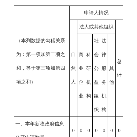
申请人情况
法人或其他组织
（本列数据的勾稽关系
社
法
为：第一项加第二项之
自
商
科
会
律
总
和，等于第三项加第四
然
业
研
公
服
其
计
项之和）
人
企
机
益
务
他
业
构
组
机
织
构
一、本年新收政府信息
0
0
0
0
0
0
0