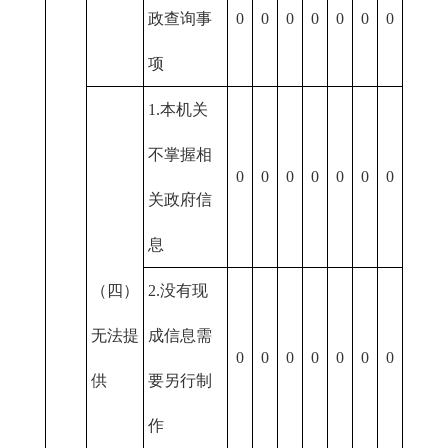
政查询事
0
0
0
0
0
0
0
项
1.本机关
不掌握相
0
0
0
0
0
0
0
关政府信
息
（四）
2.没有现
无法提
成信息需
0
0
0
0
0
0
0
供
要另行制
作