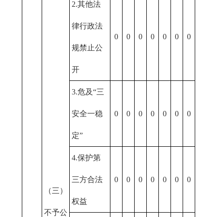
2.其他法
律行政法
0
0
0
0
0
0
0
规禁止公
开
3.危及“三
安全一稳
0
0
0
0
0
0
0
定”
4.保护第
三方合法
0
0
0
0
0
0
0
（三）
权益
不予公