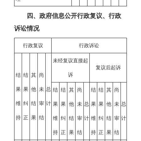
四、政府信息公开行政复议、行政
诉讼情况
行政复议
行政诉讼
未经复议直接起
复议后起诉
诉
结
结
其
尚
果
果
他
未
总
结
结
其
尚
结
结
其
尚
维
纠
结
审
计
果
果
他
未
总
果
果
他
未
总
持
正
果
结
维
纠
结
审
计
维
纠
结
审
计
持
正
果
结
持
正
果
结