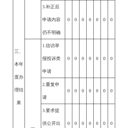
3.补正后
申请内容
0
0
0
0
0
0
0
仍不明确
1.信访举
三、
报投诉类
0
0
0
0
0
0
0
本年
申请
度办
2.重复申
理结
0
0
0
0
0
0
0
请
果
3.要求提
供公开出
0
0
0
0
0
0
0