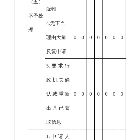
（五）
版物
不予处
4.无正当
理
理由大量
0
0
0
0
0
0
0
反复申请
5.要求行
政机关确
认或重新
0
0
0
0
0
0
0
出具已获
取信息
1.申请人